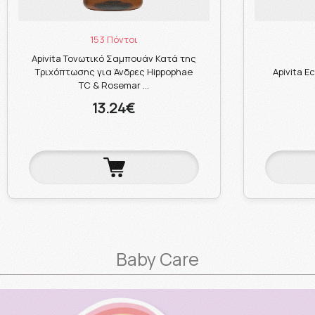
153 Πόντοι
Apivita Τονωτικό Σαμπουάν Κατά της
Τριχόπτωσης για Άνδρες Hippophae
Apivita E
TC & Rosemar …
13.24€
Baby Care