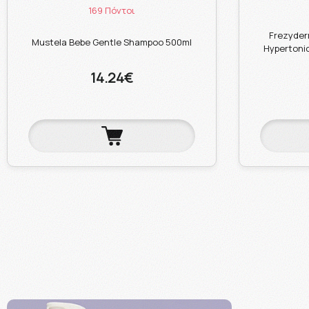
169 Πόντοι
Frezyder
Mustela Bebe Gentle Shampoo 500ml
Hypertonic
14.24€