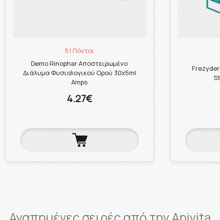
51 Πόντοι
Demo Rinophar Αποστειρωμένο
Frezyder
Διάλυμα Φυσιολογικού Ορού 30x5ml
S
Amps
4.27€
Αγαπημένες σειρές από την Apivita