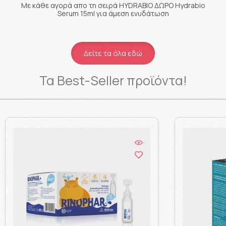
Με κάθε αγορά απο τη σειρά HYDRABIO ΔΩΡΟ Hydrabio
Μ
Serum 15ml για άμεση ενυδάτωση
Δείτε τα όλα εδώ
Τα Best-Seller προϊόντα!