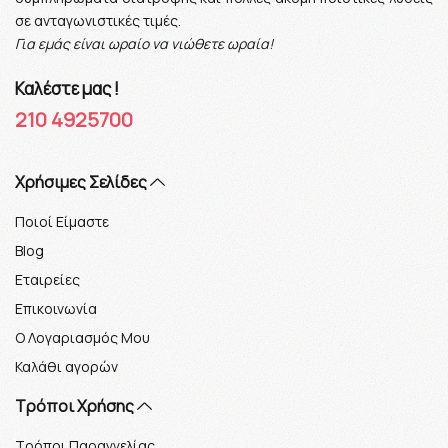
σε ανταγωνιστικές τιμές.
Για εμάς είναι ωραίο να νιώθετε ωραία!
Καλέστε μας !
210 4925700
Xρήσιμες Σελίδες
Ποιοί Είμαστε
Blog
Εταιρείες
Επικοινωνία
Ο Λογαριασμός Μου
Καλάθι αγορών
Τρόποι Χρήσης
Τρόποι Παραγγελίας