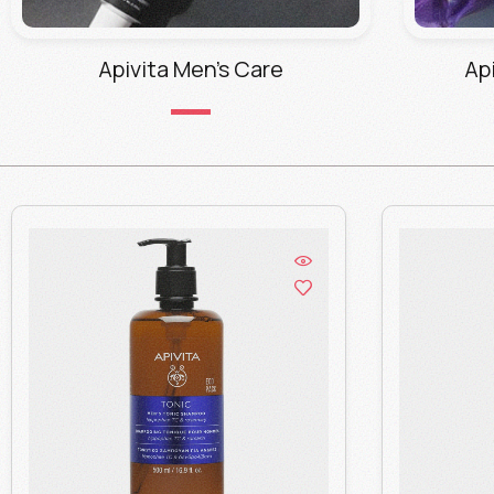
Apivita Men's Care
Αp