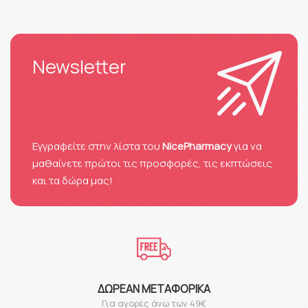
Newsletter
Eγγραφείτε στην λίστα του
NicePharmacy
για να
μαθαίνετε πρώτοι τις προσφορές, τις εκπτώσεις
και τα δώρα μας!
ΔΩΡΕΆΝ ΜΕΤΑΦΟΡΙΚΆ
Για αγορές άνω των 49€