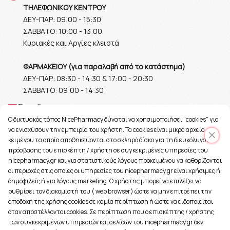
ΤΗΛΕΦΩΝΙΚΟΥ ΚΕΝΤΡΟΥ
ΔΕΥ-ΠΑΡ: 09:00 - 15:30
ΣΑΒΒΑΤΟ: 10:00 - 13:00
Κυριακές και Αργίες κλειστά
ΦΑΡΜΑΚΕΙΟΥ (για παραλαβή από το κατάστημα)
ΔΕΥ-ΠΑΡ: 08:30 - 14:30 & 17:00 - 20:30
ΣΑΒΒΑΤΟ: 09:00 - 14:30
Ε-mail
O δικτυακός τόπος NicePharmacy δύναται να χρησιμοποιήσει “cookies” για
info@nicepharmacy.gr
να ενισχύσουν την εμπειρία του χρήστη. Τα cookies είναι μικρά αρχεία
κειμένου τα οποία αποθηκεύονται στο σκληρό δίσκο για τη διευκόλυνση
πρόσβασης του επισκέπτη / χρήστη σε συγκεκριμένες υπηρεσίες του
nicepharmacy.gr και για στατιστικούς λόγους προκειμένου να καθορίζονται
οι περιοχές στις οποίες οι υπηρεσίες του nicepharmacy.gr είναι χρήσιμες ή
δημοφιλείς ή για λόγους marketing. Ο χρήστης μπορεί να επιλέξει να
ρυθμίσει τον διακομιστή του ( web browser) ώστε να μην επιτρέπει την
αποδοχή της χρήσης cookies σε καμία περίπτωση ή ώστε να ειδοποιείται
όταν αποστέλλονται cookies. Σε περίπτωση που ο επισκέπτης / χρήστης
των συγκεκριμένων υπηρεσιών και σελίδων του nicepharmacy.gr δεν