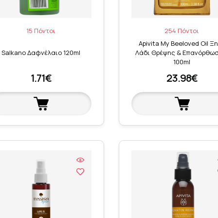
15 Πόντοι
254 Πόντοι
Apivita My Beeloved Oil Ξ
Salkano Δαφνέλαιο 120ml
Λάδι Θρέψης & Επανόρθωσ
100ml
1.71€
23.98€