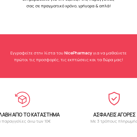
σας σε πραγματικό χρόνο, γρήγορα & απλά!
Eγγραφείτε στην λίστα του
NicePharmacy
για να μαθαίνετε
πρώτοι τις προσφορές, τις εκπτώσεις και τα δώρα μας!
ΛΑΒΉ ΑΠΌ ΤΟ ΚΑΤΆΣΤΗΜΑ
ΑΣΦΑΛΕΊΣ ΑΓΟΡΈΣ
α παραγγελίες άνω των 10€
Με 3 τρόπους πληρωμή