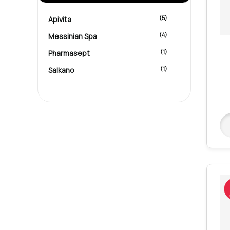
(5)
Apivita
(4)
Messinian Spa
(1)
Pharmasept
(1)
Salkano