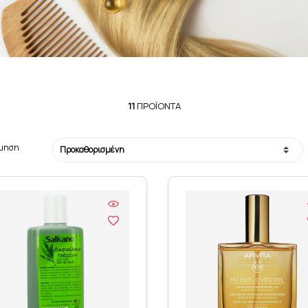
11
ΠΡΟΪΌΝΤΑ
όμηση