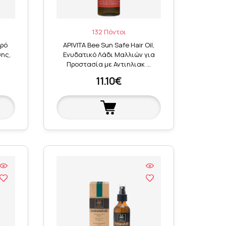
132 Πόντοι
ηρό
APIVITA Bee Sun Safe Hair Oil,
ης,
Ενυδατικό Λάδι Μαλλιών για
Προστασία με Αντιηλιακ …
11.10€