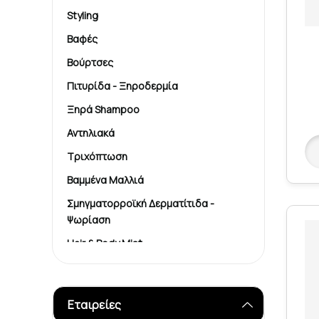
Styling
Βαφές
Βούρτσες
Πιτυρίδα - Ξηροδερμία
Ξηρά Shampoo
Αντηλιακά
Τριχόπτωση
Βαμμένα Μαλλιά
Σμηγματορροϊκή Δερματίτιδα -
Ψωρίαση
Hair & Body Mist
Εταιρείες