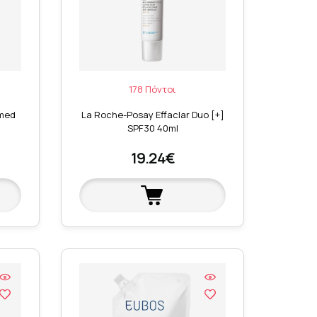
178 Πόντοι
med
La Roche-Posay Effaclar Duo [+]
SPF30 40ml
19.24€