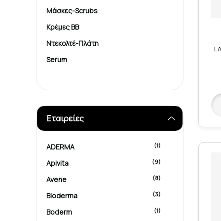
Μάσκες-Scrubs
Κρέμες BB
Ντεκολτέ-Πλάτη
L
Serum
Εταιρείες
(1)
ADERMA
(9)
Apivita
(8)
Avene
(3)
Bioderma
(1)
Boderm