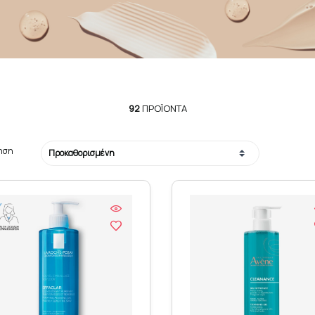
92
ΠΡΟΪΌΝΤΑ
ηση