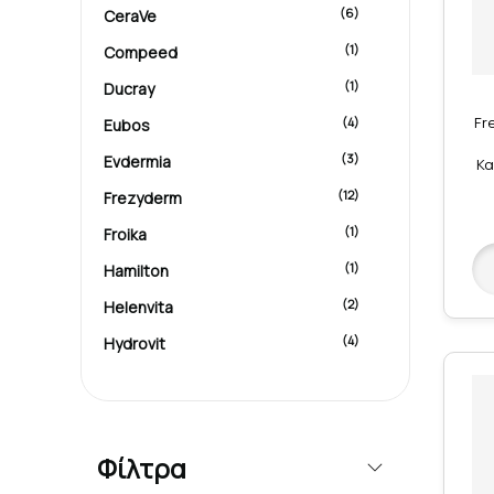
(6)
CeraVe
(1)
Compeed
(1)
Ducray
Fr
(4)
Eubos
(3)
Evdermia
Κα
(12)
Frezyderm
(1)
Froika
(1)
Hamilton
(2)
Helenvita
(4)
Hydrovit
(1)
Korres
(21)
La Roche Posay
(4)
MEY
Φίλτρα
(1)
No name