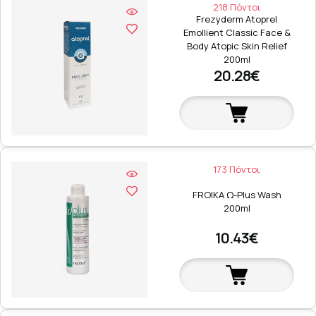
218 Πόντοι
Frezyderm Atoprel
Emollient Classic Face &
Body Atopic Skin Relief
200ml
20.28€
173 Πόντοι
FROIKA Ω-Plus Wash
200ml
10.43€