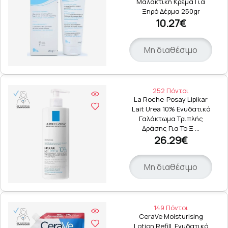
Μαλακτική Κρέμα Για
Ξηρό Δέρμα 250gr
10.27€
Μη διαθέσιμο
252 Πόντοι
La Roche-Posay Lipikar
Lait Urea 10% Ενυδατικό
Γαλάκτωμα Τριπλής
Δράσης Για Το Ξ …
26.29€
Μη διαθέσιμο
149 Πόντοι
CeraVe Moisturising
Lotion Refill, Ενυδατικό