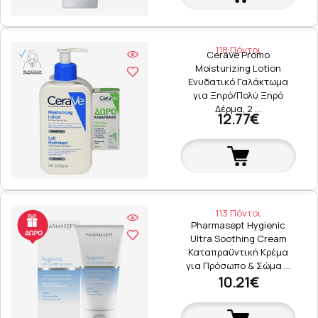
118 Πόντοι
CeraVe Promo
Moisturizing Lotion
Ενυδατικό Γαλάκτωμα
για Ξηρό/Πολύ Ξηρό
Δέρμα, 2 …
12.77€
113 Πόντοι
Pharmasept Hygienic
Ultra Soothing Cream
Καταπραϋντική Κρέμα
για Πρόσωπο & Σώμα …
10.21€