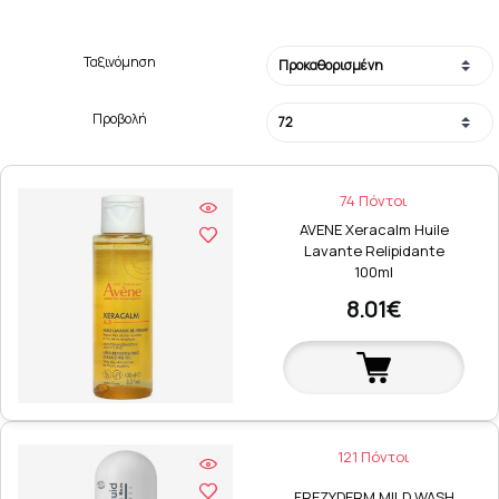
Ταξινόμηση
Προβολή
74 Πόντοι
AVENE Xeracalm Huile
Lavante Relipidante
100ml
8.01€
121 Πόντοι
FREZYDERM MILD WASH