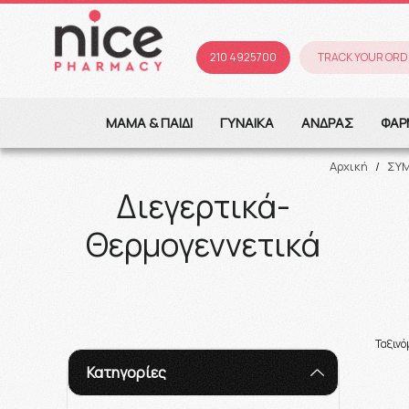
210 4925700
TRACK YOUR ORD
ΜΑΜΑ & ΠΑΙΔΙ
ΓΥΝΑΙΚΑ
ΑΝΔΡΑΣ
ΦΑΡ
Αρχική
/
ΣΥ
Διεγερτικά-
Θερμογεννετικά
Ταξιν
Κατηγορίες