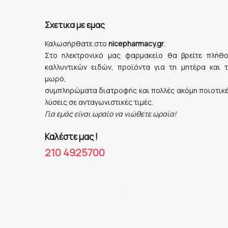
Σχετικα με εμας
Καλωσήρθατε στο
nicepharmacy.gr
.
Στο ηλεκτρονικό μας φαρμακείο θα βρείτε πλήθ
καλλυντικών ειδών, προϊόντα για τη μητέρα και 
μωρό,
συμπληρώματα διατροφής και πολλές ακόμη ποιοτικ
λύσεις σε ανταγωνιστικές τιμές.
Για εμάς είναι ωραίο να νιώθετε ωραία!
Καλέστε μας !
210 4925700