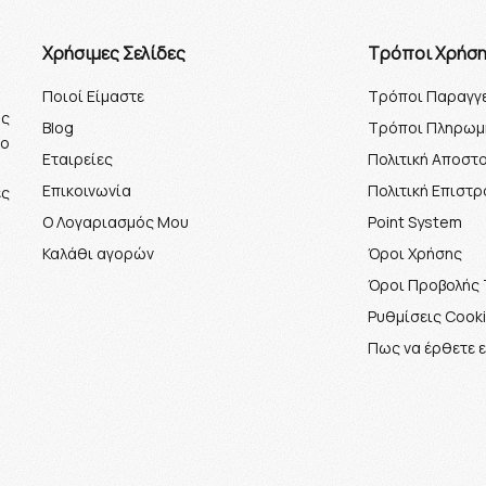
Xρήσιμες Σελίδες
Τρόποι Χρήσ
Ποιοί Είμαστε
Τρόποι Παραγγε
ος
Blog
Τρόποι Πληρωμ
το
Εταιρείες
Πολιτική Αποστ
Επικοινωνία
Πολιτική Επιστ
ές
Ο Λογαριασμός Μου
Point System
Καλάθι αγορών
Όροι Χρήσης
Όροι Προβολής 
Ρυθμίσεις Cook
Πως να έρθετε 