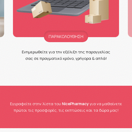
ΠΑΡΑΚΟΛΟΥΘΗΣΗ
Ενημερωθείτε για την εξέλιξη της παραγγελίας
σας σε πραγματικό χρόνο, γρήγορα & απλά!
Eγγραφείτε στην λίστα του
NicePharmacy
για να μαθαίνετε
πρώτοι τις προσφορές, τις εκπτώσεις και τα δώρα μας!