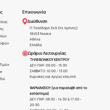
ης
Επικοινωνία
Διεύθυνση
λίας
Π.Τσαλδάρη 349 (πλ. Κρήνης)
ής
18453 Νικαια
ολών
Αθήνα
ροφών
Ελλάδα
Ωράριο Λειτουργίας
ΤΗΛΕΦΩΝΙΚΟΥ ΚΕΝΤΡΟΥ
Τιμών
ΔΕΥ-ΠΑΡ: 09:00 - 15:30
ΣΑΒΒΑΤΟ: 10:00 - 13:00
ie
Κυριακές και Αργίες κλειστά
εδώ
ΦΑΡΜΑΚΕΙΟΥ (για παραλαβή από το
κατάστημα)
ΔΕΥ-ΠΑΡ: 08:30 - 14:30 & 17:00 -
20:30