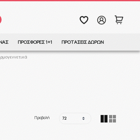
ΩΝΑΣ
ΠΡΟΣΦΟΡΕΣ 1+1
ΠΡΟΤΑΣΕΙΣ ΔΩΡΩΝ
ερμογεννετικά
Προβολή