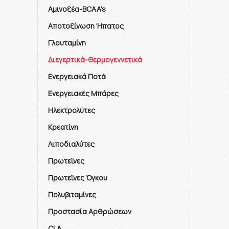
Αμινοξέα-BCAA's
Αποτοξίνωση Ήπατος
Γλουταμίνη
Διεγερτικά-Θερμογεννετικά
Ενεργειακά Ποτά
Ενεργειακές Μπάρες
Ηλεκτρολύτες
Κρεατίνη
Λιποδιαλύτες
Πρωτεϊνες
Πρωτεϊνες Όγκου
Πολυβιταμίνες
Προστασία Αρθρώσεων
CLA