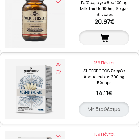
Γαϊδουράγκαθου 100mg
Milk Thistle 100mg Solgar
50 vcaps
20.97€
156 Πόντοι
SUPERFOODS Σκόρδο
Άοσμο eubias 300mg
50caps
14.11€
Μη διαθέσιμο
189 Πόντοι