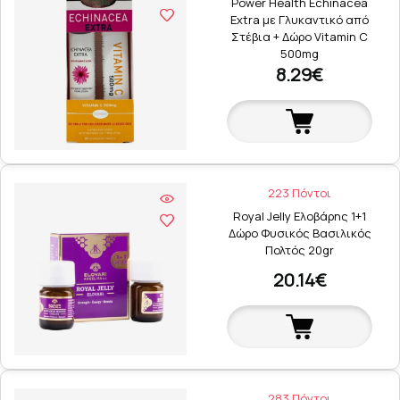
Power Health Echinacea
Extra με Γλυκαντικό από
Στέβια + Δώρο Vitamin C
500mg
8.29€
223 Πόντοι
Royal Jelly Ελοβάρης 1+1
Δώρο Φυσικός Βασιλικός
Πολτός 20gr
20.14€
283 Πόντοι