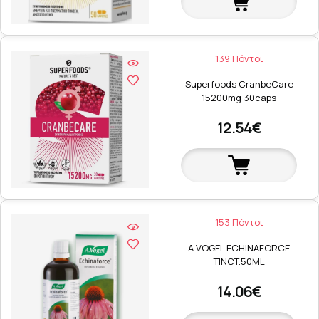
139 Πόντοι
Superfoods CranbeCare
15200mg 30caps
12.54€
153 Πόντοι
A.VOGEL ECHINAFORCE
TINCT.50ML
14.06€