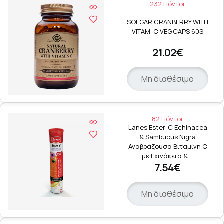
232 Πόντοι
SOLGAR CRANBERRY WITH
VITAM. C VEG.CAPS 60S
21.02€
Μη διαθέσιμο
82 Πόντοι
Lanes Ester-C Echinacea
& Sambucus Nigra
Αναβράζουσα Βιταμίνη C
με Εχινάκεια & …
7.54€
Μη διαθέσιμο