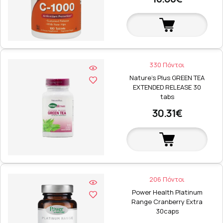
330 Πόντοι
Nature's Plus GREEN TEA
EXTENDED RELEASE 30
tabs
30.31€
206 Πόντοι
Power Health Platinum
Range Cranberry Extra
30caps