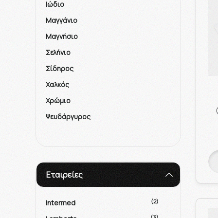
Ιώδιο
Μαγγάνιο
Μαγνήσιο
Σελήνιο
Σίδηρος
Χαλκός
Χρώμιο
Ψευδάργυρος
Εταιρείες
(2)
Intermed
(3)