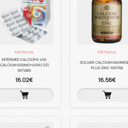
148 Πόντοι
178 Πόντοι
INTERMED CALCIOFIX 400
SOLGAR CALCIUM MAGNES
(CALCIUM 600MG+400IU D3)
PLUS ZINC 100TAB
90TABS
16.02€
16.56€