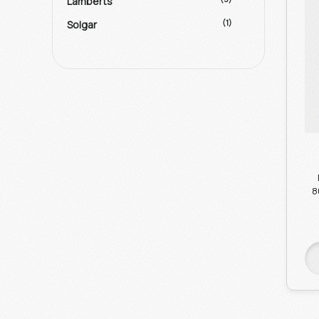
Lamberts
(1)
Solgar
8