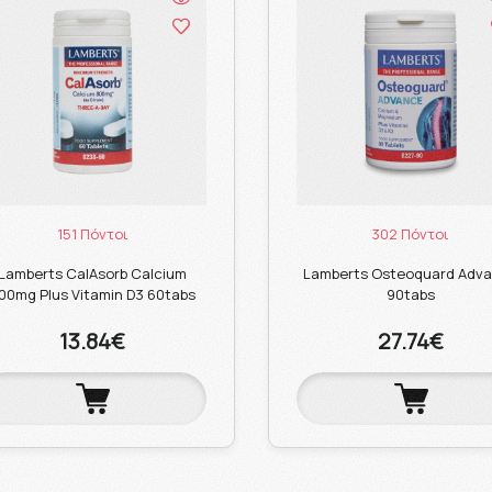
151 Πόντοι
302 Πόντοι
Lamberts CalAsorb Calcium
Lamberts Osteoquard Adv
00mg Plus Vitamin D3 60tabs
90tabs
13.84€
27.74€