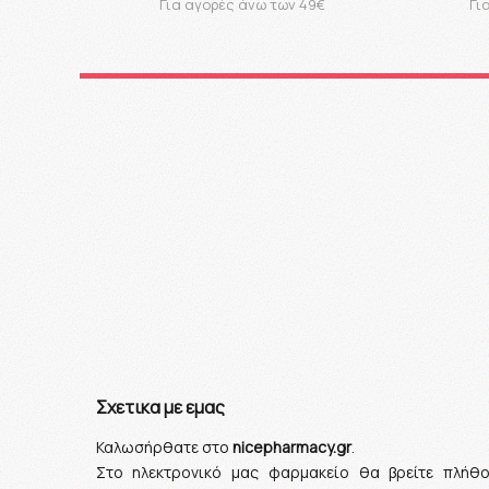
Για αγορές άνω των 49€
Γι
Σχετικα με εμας
Καλωσήρθατε στο
nicepharmacy.gr
.
Στο ηλεκτρονικό μας φαρμακείο θα βρείτε πλήθ