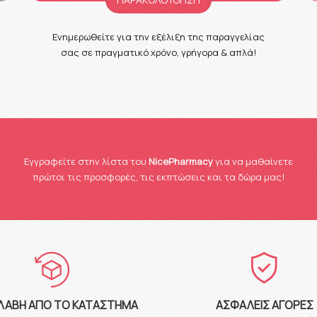
Ενημερωθείτε για την εξέλιξη της παραγγελίας
σας σε πραγματικό χρόνο, γρήγορα & απλά!
Eγγραφείτε στην λίστα του
NicePharmacy
για να μαθαίνετε
πρώτοι τις προσφορές, τις εκπτώσεις και τα δώρα μας!
ΛΑΒΉ ΑΠΌ ΤΟ ΚΑΤΆΣΤΗΜΑ
ΑΣΦΑΛΕΊΣ ΑΓΟΡΈΣ