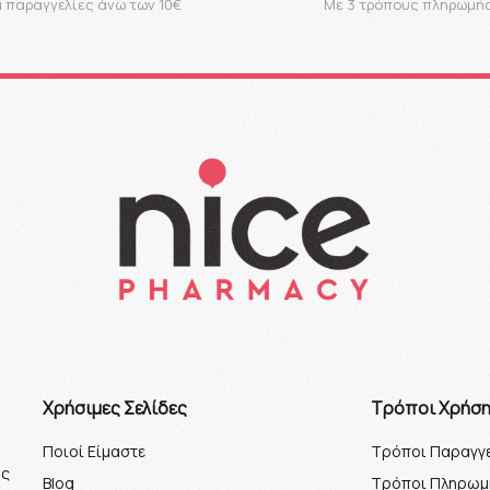
α παραγγελίες άνω των 10€
Με 3 τρόπους πληρωμή
Xρήσιμες Σελίδες
Τρόποι Χρήσ
Ποιοί Είμαστε
Τρόποι Παραγγε
ος
Blog
Τρόποι Πληρωμ