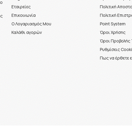
το
Εταιρείες
Πολιτική Αποστ
Επικοινωνία
Πολιτική Επιστ
ές
Ο Λογαριασμός Μου
Point System
Καλάθι αγορών
Όροι Χρήσης
Όροι Προβολής 
Ρυθμίσεις Cook
Πως να έρθετε 