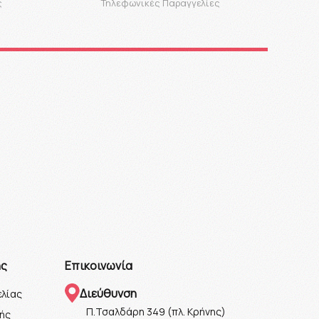
ς
Τηλεφωνικές Παραγγελίες
ης
Επικοινωνία
Διεύθυνση
λίας
Π.Τσαλδάρη 349 (πλ. Κρήνης)
ής