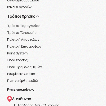
Ο Λογαριασμός Μου
Καλάθι αγορών
Τρόποι Χρήσης
Τρόποι Παραγγελίας
Τρόποι Πληρωμής
Πολιτική Αποστολών
Πολιτική Επιστροφών
Point System
Όροι Χρήσης
Όροι Προβολής Τιμών
Ρυθμίσεις Cookie
Πως να έρθετε εδώ
Επικοινωνία
Διεύθυνση
Π.Τσαλδάρη 349 (πλ. Κρήνης)