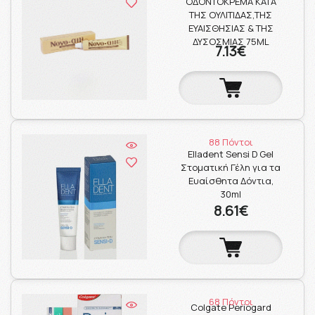
ΟΔΟΝΤΟΚΡΕΜΑ ΚΑΤΑ
ΤΗΣ ΟΥΛΙΤΙΔΑΣ,ΤΗΣ
ΕΥΑΙΣΘΗΣΙΑΣ & ΤΗΣ
ΔΥΣΟΣΜΙΑΣ 75ML
7.13€
88 Πόντοι
Elladent Sensi D Gel
Στοματική Γέλη για τα
Ευαίσθητα Δόντια,
30ml
8.61€
68 Πόντοι
Colgate Periogard