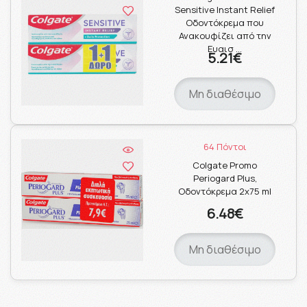
Sensitive Instant Relief
Οδοντόκρεμα που
Ανακουφίζει από την
Ευαισ …
5.21€
Μη διαθέσιμο
64 Πόντοι
Colgate Promo
Periogard Plus,
Οδοντόκρεμα 2x75 ml
6.48€
Μη διαθέσιμο