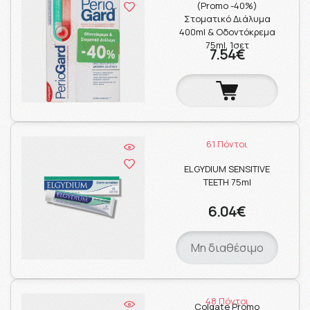
(Promo -40%)
Στοματικό Διάλυμα
400ml & Οδοντόκρεμα
75ml, 1σετ
7.54€
61 Πόντοι
ELGYDIUM SENSITIVE
TEETH 75ml
6.04€
Μη διαθέσιμο
48 Πόντοι
Colgate Promo