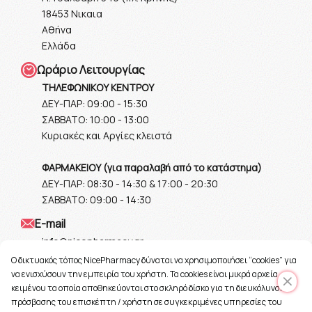
18453 Νικαια
Αθήνα
Ελλάδα
Ωράριο Λειτουργίας
ΤΗΛΕΦΩΝΙΚΟΥ ΚΕΝΤΡΟΥ
ΔΕΥ-ΠΑΡ: 09:00 - 15:30
ΣΑΒΒΑΤΟ: 10:00 - 13:00
Κυριακές και Αργίες κλειστά
ΦΑΡΜΑΚΕΙΟΥ (για παραλαβή από το κατάστημα)
ΔΕΥ-ΠΑΡ: 08:30 - 14:30 & 17:00 - 20:30
ΣΑΒΒΑΤΟ: 09:00 - 14:30
Ε-mail
info@nicepharmacy.gr
O δικτυακός τόπος NicePharmacy δύναται να χρησιμοποιήσει “cookies” για
να ενισχύσουν την εμπειρία του χρήστη. Τα cookies είναι μικρά αρχεία
κειμένου τα οποία αποθηκεύονται στο σκληρό δίσκο για τη διευκόλυνση
πρόσβασης του επισκέπτη / χρήστη σε συγκεκριμένες υπηρεσίες του