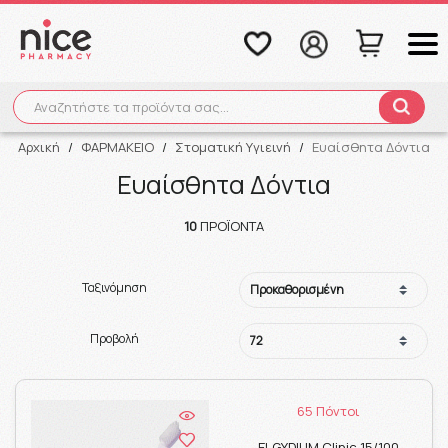
Αναζητήστε τα προϊόντα σας...
Αναζήτηση
Αρχική
/
ΦΑΡΜΑΚΕΙΟ
/
Στοματική Υγιεινή
/
Ευαίσθητα Δόντια
Ευαίσθητα Δόντια
10
ΠΡΟΪΌΝΤΑ
Ταξινόμηση
Προβολή
65 Πόντοι
ELGYDIUM Clinic 15/100