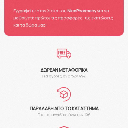
Eγγραφείτε στην λίστα του
NicePharmacy
για να
μαθαίνετε πρώτοι τις προσφορές, τις εκπτώσεις
και τα δώρα μας!
ΔΩΡΕΆΝ ΜΕΤΑΦΟΡΙΚΆ
Για αγορές άνω των 49€
ΠΑΡΑΛΑΒΉ ΑΠΌ ΤΟ ΚΑΤΆΣΤΗΜΑ
Για παραγγελίες άνω των 10€