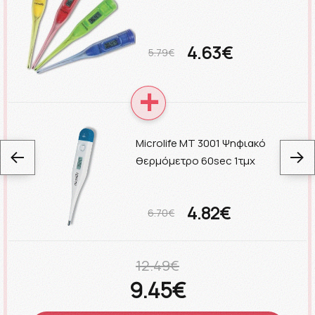
4.63€
5.79€
Microlife MT 3001 Ψηφιακό
θερμόμετρο 60sec 1τμχ
4.82€
6.70€
12.49€
9.45€