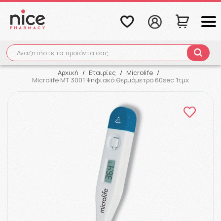
Αναζητήστε τα προϊόντα σας...
Αναζήτηση
Αρχική
/
Εταιρίες
/
Microlife
/
Microlife MT 3001 Ψηφιακό θερμόμετρο 60sec 1τμχ