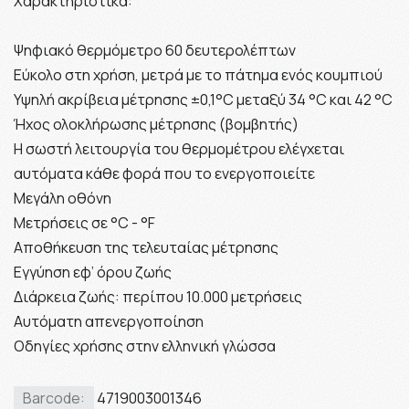
Χαρακτηριστικά:
Ψηφιακό θερμόμετρο 60 δευτερολέπτων
Εύκολο στη χρήση, μετρά με το πάτημα ενός κουμπιού
Υψηλή ακρίβεια μέτρησης ±0,1°C μεταξύ 34 °C και 42 °C
Ήχος ολοκλήρωσης μέτρησης (βομβητής)
Η σωστή λειτουργία του θερμομέτρου ελέγχεται
αυτόματα κάθε φορά που το ενεργοποιείτε
Μεγάλη οθόνη
Μετρήσεις σε °C - °F
Αποθήκευση της τελευταίας μέτρησης
Εγγύηση εφ’ όρου ζωής
Διάρκεια ζωής: περίπου 10.000 μετρήσεις
Αυτόματη απενεργοποίηση
Οδηγίες χρήσης στην ελληνική γλώσσα
Barcode:
4719003001346