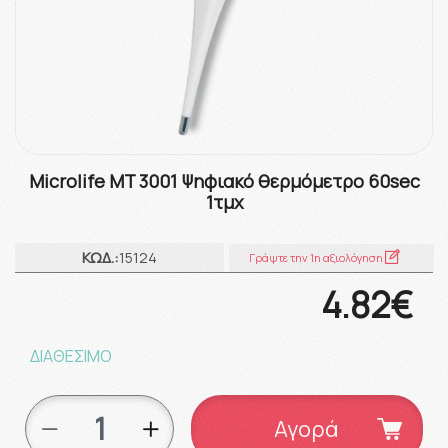
Microlife MT 3001 Ψηφιακό θερμόμετρο 60sec
1τμχ
ΚΩΔ.:
15124
Γράψτε την 1η αξιολόγηση
4.82€
ΔΙΑΘΕΣΙΜΟ
Αγορά