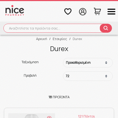
Αναζητήστε τα προϊόντα σας...
Αναζήτηση
Αρχική
/
Εταιρίες
/
Durex
Durex
Ταξινόμηση
Προβολή
18
ΠΡΟΪΌΝΤΑ
121 Πόντοι