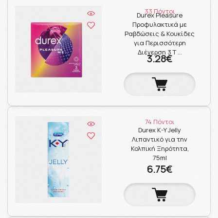
33 Πόντοι
Durex Pleasure
Προφυλακτικά με
Ραβδώσεις & Κουκίδες
για Περισσότερη
Διέγερση 3 Τ …
3.28€
74 Πόντοι
Durex K-Y Jelly
Λιπαντικό για την
Κολπική Ξηρότητα,
75ml
6.75€