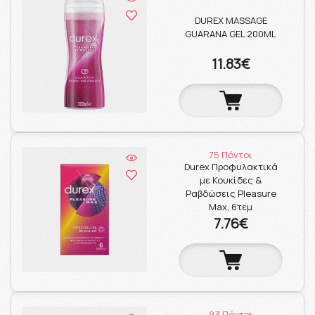
DUREX MASSAGE
GUARANA GEL 200ML
11.83€
75 Πόντοι
Durex Προφυλακτικά
με Κουκίδες &
Ραβδώσεις Pleasure
Μax, 6τεμ
7.76€
93 Πόντοι