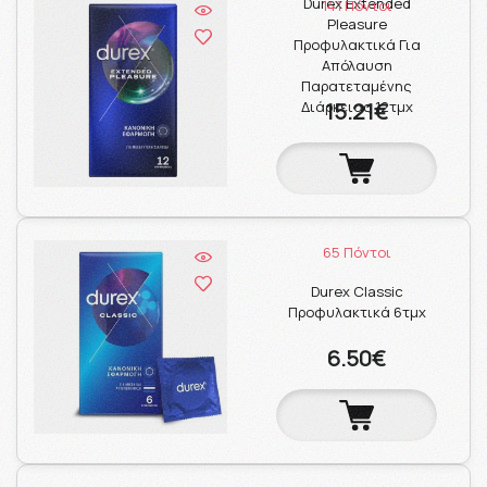
Durex Extended
141 Πόντοι
Pleasure
Προφυλακτικά Για
Απόλαυση
Παρατεταμένης
Διάρκειας 12τμχ
15.21€
65 Πόντοι
Durex Classic
Προφυλακτικά 6τμχ
6.50€