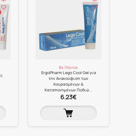
84 Πόντοι
ErgoPharm Legs Cool Gel για
υς
την Ανακούφιση των
Κουρασμένων &
Καταπονημένων Ποδιώ …
6.23€