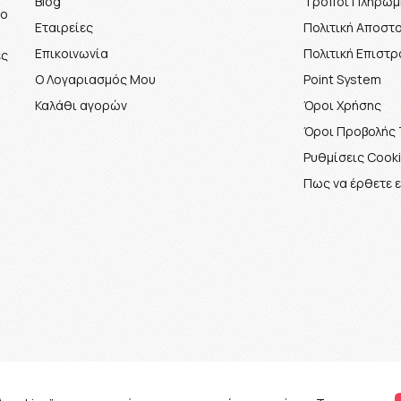
Blog
Τρόποι Πληρωμ
το
Εταιρείες
Πολιτική Αποστ
Επικοινωνία
Πολιτική Επιστ
ές
Ο Λογαριασμός Μου
Point System
Καλάθι αγορών
Όροι Χρήσης
Όροι Προβολής 
Ρυθμίσεις Cook
Πως να έρθετε 