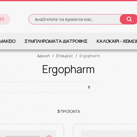
ER
Αναζητήστε τα προϊόντα σας...
Αναζήτηση
ΜΑΚΕΙΟ
ΣΥΜΠΛΗΡΩΜΑΤΑ ΔΙΑΤΡΟΦΗΣ
ΚΑΛΟΚΑΙΡΙ - ΧΕΙΜ
Αρχική
/
Εταιρίες
/
Ergopharm
Ergopharm
3
ΠΡΟΪΌΝΤΑ