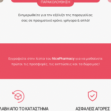
ΠΑΡΑΚΟΛΟΥΘΗΣΗ
Ενημερωθείτε για την εξέλιξη της παραγγελίας
σας σε πραγματικό χρόνο, γρήγορα & απλά!
Eγγραφείτε στην λίστα του
NicePharmacy
για να μαθαίνετε
πρώτοι τις προσφορές, τις εκπτώσεις και τα δώρα μας!
ΛΑΒΉ ΑΠΌ ΤΟ ΚΑΤΆΣΤΗΜΑ
ΑΣΦΑΛΕΊΣ ΑΓΟΡΈΣ