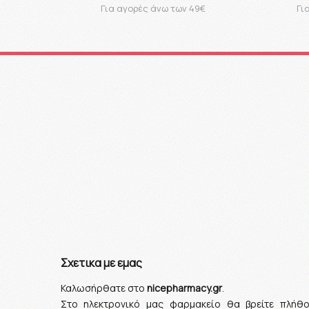
Για αγορές άνω των 49€
Γι
Σχετικα με εμας
Καλωσήρθατε στο
nicepharmacy.gr
.
Στο ηλεκτρονικό μας φαρμακείο θα βρείτε πλήθ