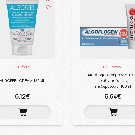
81 Πόντοι
84 Πόντοι
Algoflogen κρέμα για το
ALGOFEEL CREAM 125ML
ερεθισμούς της
επιδερμίδας, 100ml
6.12€
6.64€