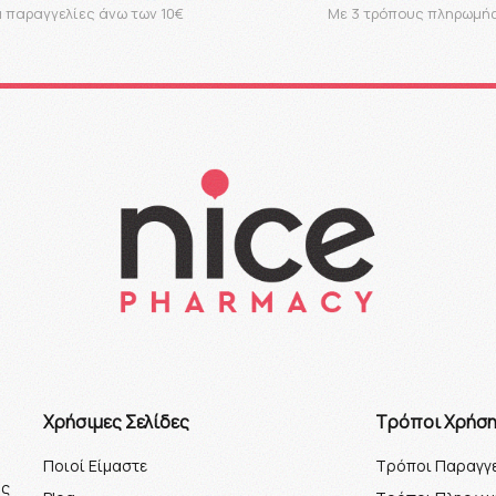
α παραγγελίες άνω των 10€
Με 3 τρόπους πληρωμή
Xρήσιμες Σελίδες
Τρόποι Χρήσ
Ποιοί Είμαστε
Τρόποι Παραγγε
ος