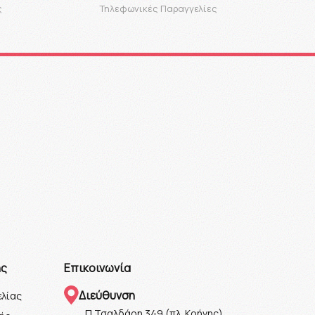
ς
Τηλεφωνικές Παραγγελίες
ης
Επικοινωνία
Διεύθυνση
λίας
Π.Τσαλδάρη 349 (πλ. Κρήνης)