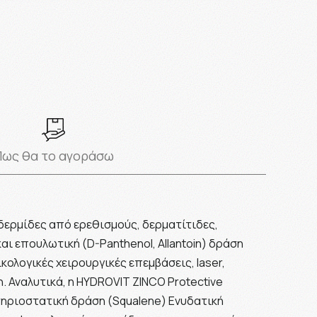
Πως θα το αγοράσω
δερμίδες από ερεθισμούς, δερματίτιδες,
αι επουλωτική (D-Panthenol, Allantoin) δράση
κολογικές χειρουργικές επεμβάσεις, laser,
. Αναλυτικά, η HYDROVIT ZINCO Protective
κτηριοστατική δράση (Squalene) Ενυδατική