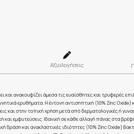
Αξιολογήσεις
ι και ανακουφίζει άμεσα τις ευαίσθητες και τρυφερές επι
νητικά ερυθήματα. Η έντονη αντισηπτική (10% Zinc Oxide) κ
ις και στην τοπική χρήση μετά από δερματολογικές ή γυναι
ή και εμφυτεύσεις. Ιδανική σε κάθε αλλαγή πάνας στα βρέφη
κή δράση και ανακλαστικές ιδιότητες (10% Zinc Oxide) Βα