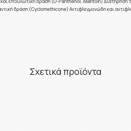
ή και επουλωτική δράση (D-Panthenol, Allantoin) Διατήρησ
παντική δράση (Cyclomethicone) Αντιφλεγμονώδη και αντιφλ
Σχετικά προϊόντα