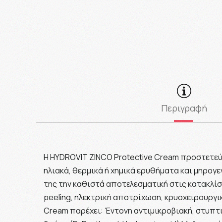
Περιγραφή
Η HYDROVIT ZINCO Protective Cream προστετεύε
ηλιακά, θερμικά ή χημικά ερυθήματα και μηρογεν
της την καθιστά αποτελεσματική στις κατακλίσε
peeling, ηλεκτρική αποτρίχωση, κρυοχειρουργικ
Cream παρέχει: Έντονη αντιμικροβιακή, στυπτι