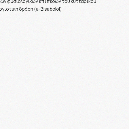
η των φυσιολογικών επιπέδων του κυτταρικού
ογιστική δράση (a-Bisabolol)