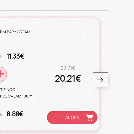
ERM BABY CREAM
11.33€
€
28.91€
20.21€
T ZINCO
IVE CREAM 100 ml
8.88€
€
ΑΓΟΡΑ