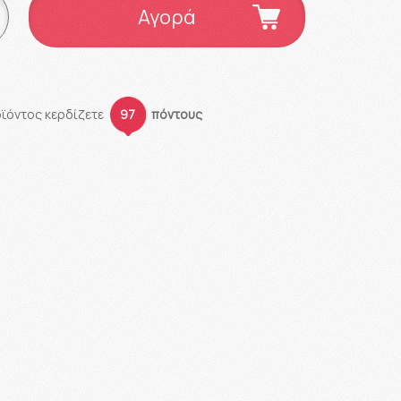
Αγορά
οϊόντος κερδίζετε
97
πόντους