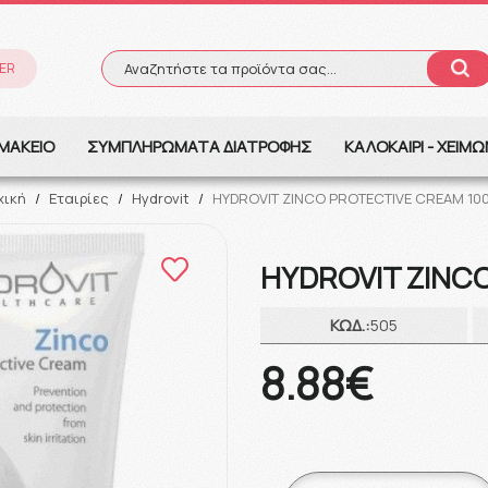
ER
Αναζητήστε τα προϊόντα σας...
Αναζήτηση
ΜΑΚΕΙΟ
ΣΥΜΠΛΗΡΩΜΑΤΑ ΔΙΑΤΡΟΦΗΣ
ΚΑΛΟΚΑΙΡΙ - ΧΕΙΜ
χική
/
Εταιρίες
/
Hydrovit
/
HYDROVIT ZINCO PROTECTIVE CREAM 100
HYDROVIT ZINCO
ΚΩΔ.:
505
8.88€