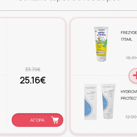
FREZYD
175ML
16.91
33.70€
25.16€
HYDROVI
PROTECT
12.00
ΑΓΟΡΑ