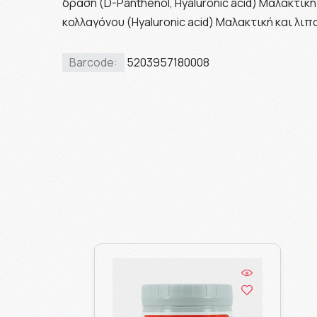
δράση (D-Panthenol, Hyaluronic acid) Μαλακτικ
κολλαγόνου (Hyaluronic acid) Μαλακτική και λι
Barcode:
5203957180008