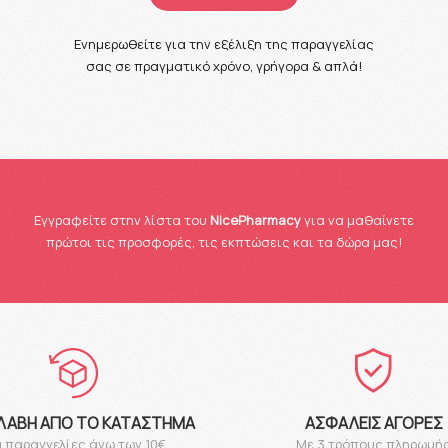
Ενημερωθείτε για την εξέλιξη της παραγγελίας
σας σε πραγματικό χρόνο, γρήγορα & απλά!
Eγγραφείτε στην λίστα του
NicePharmacy
για να μαθαίνετε
πρώτοι τις προσφορές, τις εκπτώσεις και τα δώρα μας!
ΛΑΒΉ ΑΠΌ ΤΟ ΚΑΤΆΣΤΗΜΑ
ΑΣΦΑΛΕΊΣ ΑΓΟΡΈΣ
α παραγγελίες άνω των 10€
Με 3 τρόπους πληρωμή