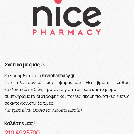
Σχετικα με εμας
Καλωσήρθατε στο
nicepharmacy.gr
.
Στο ηλεκτρονικό μας φαρμακείο θα βρείτε πλήθος
καλλυντικών ειδών, προϊόντα για τη μητέρα και το μωρό,
συμπληρώματα διατροφής και πολλές ακόμη ποιοτικές λύσεις
σε ανταγωνιστικές τιμές.
Για εμάς είναι ωραίο να νιώθετε ωραία!
Καλέστε μας !
210 4925700