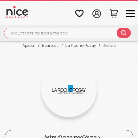
Αναζητήστε τα προϊόντα σας...
Αναζήτηση
Αρχική
/
Εταιρίες
/
La Roche Posay
/
Details
Δείτε όλα τα προϊόντα >