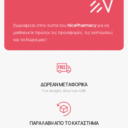
Eγγραφείτε στην λίστα του
NicePharmacy
για να
μαθαίνετε πρώτοι τις προσφορές, τις εκπτώσεις
και τα δώρα μας!
ΔΩΡΕΆΝ ΜΕΤΑΦΟΡΙΚΆ
Για αγορές άνω των 49€
ΠΑΡΑΛΑΒΉ ΑΠΌ ΤΟ ΚΑΤΆΣΤΗΜΑ