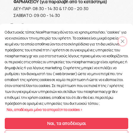
ΦΑΡΜΑΚΕΙΟΥ (για παραλαβή από το κατάστημα)
ΔΕΥ-ΠΑΡ: 08:30 - 14:30 & 17:00 - 20:30
ΣΑΒΒΑΤΟ: 09:00 - 14:30
Ε-mail
O δικτυακός τόπος NicePharmacy δύναται να χρησιμοποιήσει “cookies” για
info@nicepharmacy.gr
να ενισχύσουν την εμπειρία του χρήστη. Τα cookies είναι μικρά αρχεία
κειμένου τα οποία αποθηκεύονται στο σκληρό δίσκο για τη διευκόλυνση
πρόσβασης του επισκέπτη / χρήστη σε συγκεκριμένες υπηρεσίες του
nicepharmacy.gr και για στατιστικούς λόγους προκειμένου να καθορίζονται
οι περιοχές στις οποίες οι υπηρεσίες του nicepharmacy.gr είναι χρήσιμες ή
δημοφιλείς ή για λόγους marketing. Ο χρήστης μπορεί να επιλέξει να
ρυθμίσει τον διακομιστή του ( web browser) ώστε να μην επιτρέπει την
αποδοχή της χρήσης cookies σε καμία περίπτωση ή ώστε να ειδοποιείται
όταν αποστέλλονται cookies. Σε περίπτωση που ο επισκέπτης / χρήστης
των συγκεκριμένων υπηρεσιών και σελίδων του nicepharmacy.gr δεν
επιθυμεί την χρήση cookies, αποδέχεται ότι δεν θα έχει περαιτέρω
πρόσβαση σε ορισμένες υπηρεσίες του δικτυακού τόπου.;
Ναι, αποδέχομαι μόνο τα απαραίτητα cookies >
Copyright © 2026
nicepharmacy.gr
Ναι, τα αποδέχομαι