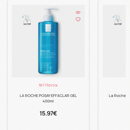
167 Πόντοι
LA ROCHE POSAY EFFACLAR GEL
La Roche P
400ml
15.97€