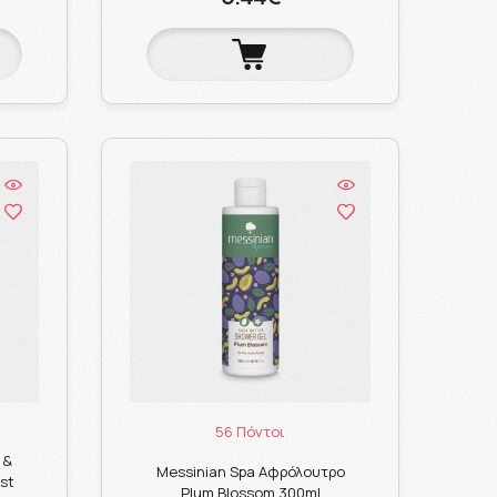
56 Πόντοι
 &
Messinian Spa Αφρόλουτρο
st
Plum Blossom 300ml