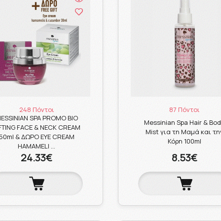
248 Πόντοι
87 Πόντοι
ESSINIAN SPA PROMO BIO
Messinian Spa Hair & Bo
FTING FACE & NECK CREAM
Mist για τη Μαμά και τη
50ml & ΔΩΡΟ EYE CREAM
Κόρη 100ml
HAMAMELI …
24.33€
8.53€