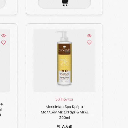
53 Πόντοι
el
Messinian Spa Κρέμα
l
Μαλλιών Με Σιτάρι & Μέλι
l
300ml
5.44€