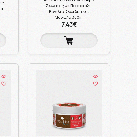
ne
Σώματος με Πορτοκάλι-
φα
Βανίλια-Ορχιδέα και
Μύρτιλο 300ml
7.43€