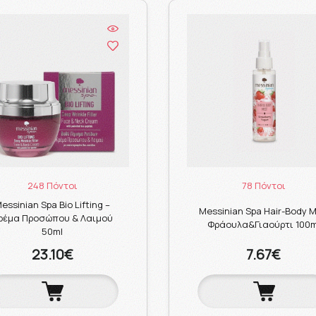
248 Πόντοι
78 Πόντοι
essinian Spa Bio Lifting –
Messinian Spa Hair-Body M
ρέμα Προσώπου & Λαιμού
Φράουλα&Γιαούρτι 100m
50ml
23.10€
7.67€