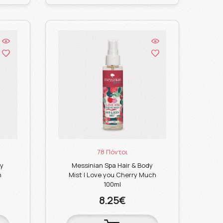
78 Πόντοι
dy
Messinian Spa Hair & Body
η
Mist I Love you Cherry Much
100ml
8.25€