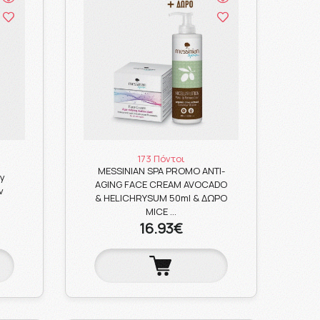
173 Πόντοι
MESSINIAN SPA PROMO ANTI-
dy
AGING FACE CREAM AVOCADO
ν
& HELICHRYSUM 50ml & ΔΩΡΟ
MICE …
16.93€