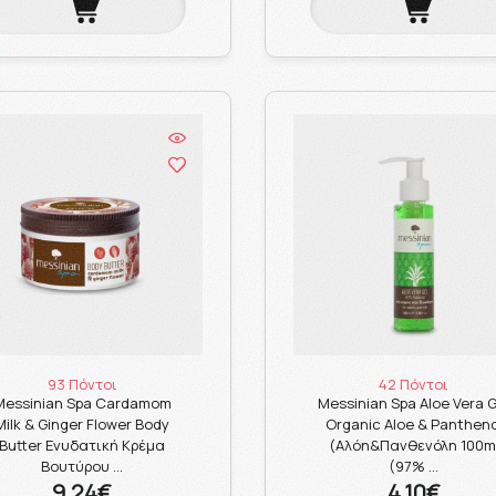
93 Πόντοι
42 Πόντοι
Messinian Spa Cardamom
Messinian Spa Aloe Vera G
Milk & Ginger Flower Body
Organic Aloe & Pantheno
Butter Ενυδατική Κρέμα
(Αλόη&Πανθενόλη 100m
Βουτύρου …
(97% …
9.24€
4.10€