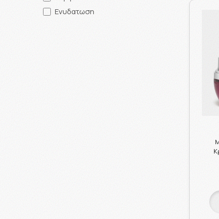
Ενυδατωση
M
Κ