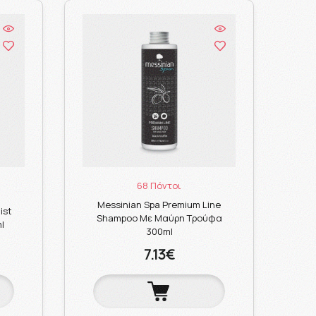
68 Πόντοι
Messinian Spa Premium Line
ist
Shampoo Με Μαύρη Τρούφα
l
300ml
7.13€