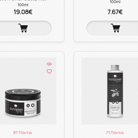
100ml
100ml
19.08€
7.67€
87 Πόντοι
71 Πόντοι