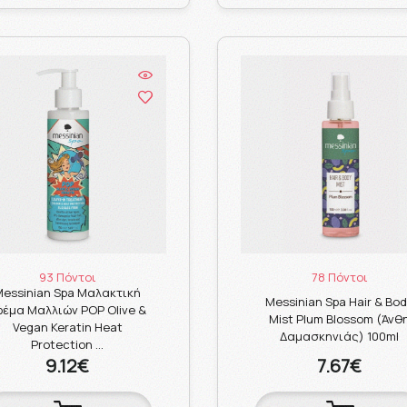
93 Πόντοι
78 Πόντοι
Messinian Spa Μαλακτική
Messinian Spa Hair & Bo
ρέμα Μαλλιών POP Olive &
Mist Plum Blossom (Άνθ
Vegan Keratin Heat
Δαμασκηνιάς) 100ml
Protection …
9.12€
7.67€