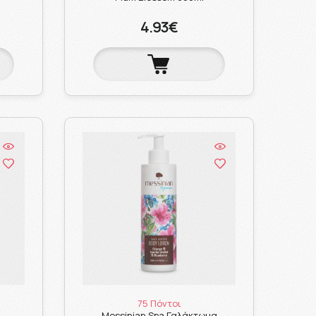
4.93€
75 Πόντοι
Messinian Spa Γαλάκτωμα