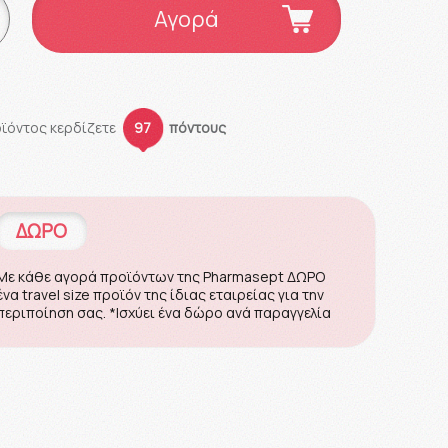
Αγορά
οϊόντος κερδίζετε
97
πόντους
ΔΩΡΟ
Με κάθε αγορά προϊόντων της Pharmasept ΔΩΡΟ
ένα travel size προϊόν της ίδιας εταιρείας για την
περιποίηση σας. *Ισχύει ένα δώρο ανά παραγγελία