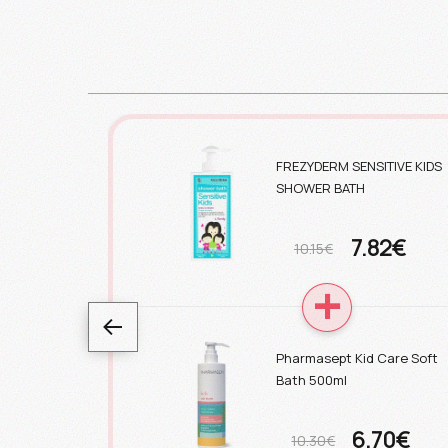
FREZYDERM SENSITIVE KIDS
SHOWER BATH
7.82€
10.15€
Pharmasept Kid Care Soft
Bath 500ml
6.70€
10.30€