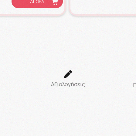
ΑΓΟΡΑ
Αξιολογήσεις
 παιδικής και προ-εφηβικής επιδερμίδας, όπως ιδρώτα & 