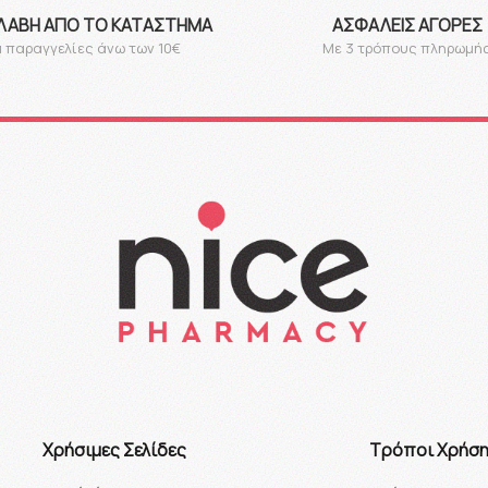
ΛΑΒΉ ΑΠΌ ΤΟ ΚΑΤΆΣΤΗΜΑ
ΑΣΦΑΛΕΊΣ ΑΓΟΡΈΣ
α παραγγελίες άνω των 10€
Με 3 τρόπους πληρωμή
Xρήσιμες Σελίδες
Τρόποι Χρήσ