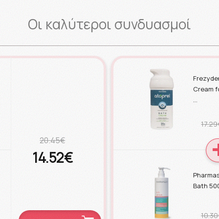
Οι καλύτεροι συνδυασμοί
Frezyde
Cream fo
…
17.29
20.45€
14.52€
Pharmas
Bath 50
10.30