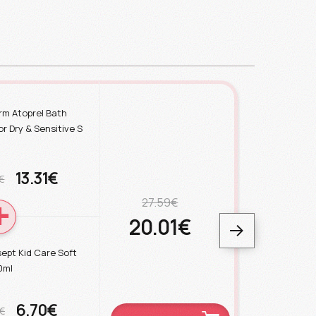
rm Atoprel Bath
r Dry & Sensitive S
13.31€
€
27.59€
20.01€
ept Kid Care Soft
0ml
6.70€
€