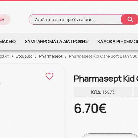
ER
Αναζητήστε τα προϊόντα σας...
Αναζήτηση
ΜΑΚΕΙΟ
ΣΥΜΠΛΗΡΩΜΑΤΑ ΔΙΑΤΡΟΦΗΣ
ΚΑΛΟΚΑΙΡΙ - ΧΕΙΜ
ρχική
/
Εταιρίες
/
Pharmasept
/
Pharmasept Kid Care Soft Bath 500
Pharmasept Kid 
ΚΩΔ.:
13973
6.70€