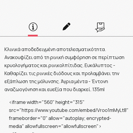
Κλινικά αποδεδειγμένη αποτελεσματικότητα.
Ανακουφίζει από τη ρινική συμφόρηση σε περίπτωση
κρυολογήματος και ρινικολπίτιδας. Ευκάλυπτος -
Καθαρίζει τις ρινικές διόδους και προλαμβάνει την
εξάπλωση της μόλυνσης. Άγρια μέντα - Έντονη
αναζωογόνηση και ευεξία που διαρκεί. 135ml
<iframe width="560" height="315"
src="https://www.youtube.com/embed/Vroo1mMyLt8"
frameborder="0" allow="autoplay; encrypted-
media" allowfullscreen="allowfullscreen">