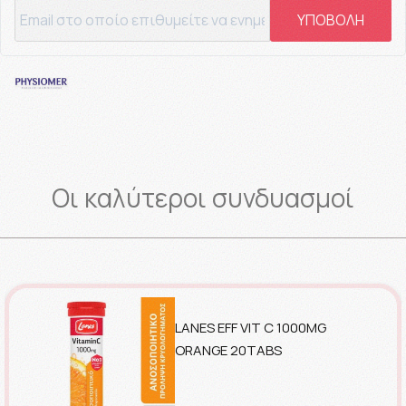
ΥΠΟΒΟΛΗ
Οι καλύτεροι συνδυασμοί
LANES EFF VIT C 1000MG
ORANGE 20TABS