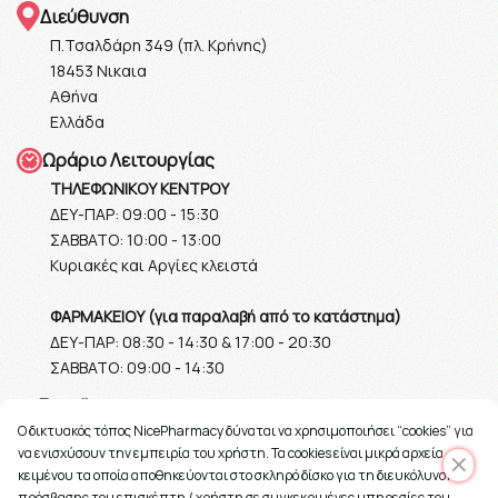
Διεύθυνση
Π.Τσαλδάρη 349 (πλ. Κρήνης)
18453 Νικαια
Αθήνα
Ελλάδα
Ωράριο Λειτουργίας
ΤΗΛΕΦΩΝΙΚΟΥ ΚΕΝΤΡΟΥ
ΔΕΥ-ΠΑΡ: 09:00 - 15:30
ΣΑΒΒΑΤΟ: 10:00 - 13:00
Κυριακές και Αργίες κλειστά
ΦΑΡΜΑΚΕΙΟΥ (για παραλαβή από το κατάστημα)
ΔΕΥ-ΠΑΡ: 08:30 - 14:30 & 17:00 - 20:30
ΣΑΒΒΑΤΟ: 09:00 - 14:30
Ε-mail
O δικτυακός τόπος NicePharmacy δύναται να χρησιμοποιήσει “cookies” για
info@nicepharmacy.gr
να ενισχύσουν την εμπειρία του χρήστη. Τα cookies είναι μικρά αρχεία
κειμένου τα οποία αποθηκεύονται στο σκληρό δίσκο για τη διευκόλυνση
πρόσβασης του επισκέπτη / χρήστη σε συγκεκριμένες υπηρεσίες του