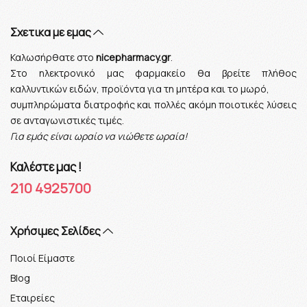
Σχετικα με εμας
Καλωσήρθατε στο
nicepharmacy.gr
.
Στο ηλεκτρονικό μας φαρμακείο θα βρείτε πλήθος
καλλυντικών ειδών, προϊόντα για τη μητέρα και το μωρό,
συμπληρώματα διατροφής και πολλές ακόμη ποιοτικές λύσεις
σε ανταγωνιστικές τιμές.
Για εμάς είναι ωραίο να νιώθετε ωραία!
Καλέστε μας !
210 4925700
Xρήσιμες Σελίδες
Ποιοί Είμαστε
Blog
Εταιρείες