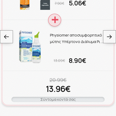
5.06€
7.90€
Physiomer αποσυμφορητικό
μύτης Υπέρτονο Διάλυμα Ρι …
8.90€
13.09€
20.99€
13.96€
Σύντομα κοντά σας