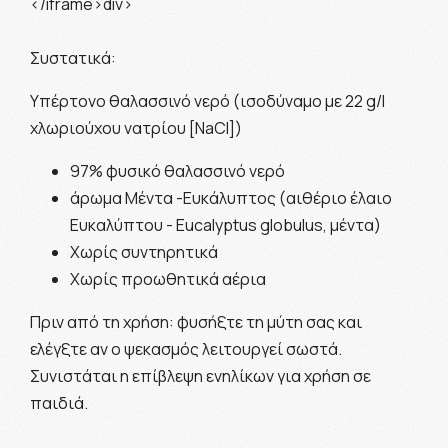
</iframe>div>
Συστατικά:
Υπέρτονο θαλασσινό νερό (ισοδύναμο με 22 g/l
χλωριούχου νατρίου [NaCl])
97% φυσικό θαλασσινό νερό
άρωμα Μέντα -Ευκάλυπτος (αιθέριο έλαιο
Ευκαλύπτου - Eucalyptus globulus, μέντα)
Χωρίς συντηρητικά
Χωρίς προωθητικά αέρια
Πριν από τη χρήση: φυσήξτε τη μύτη σας και
ελέγξτε αν ο ψεκασμός λειτουργεί σωστά.
Συνιστάται η επίβλεψη ενηλίκων για χρήση σε
παιδιά.