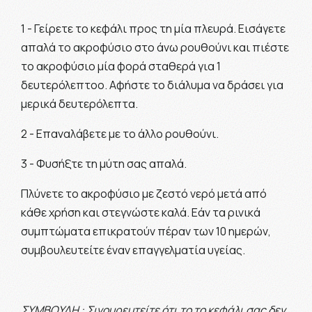
1 - Γείρετε το κεφάλι προς τη μία πλευρά. Εισάγετε
απαλά το ακροφύσιο στο άνω ρουθούνι και πιέστε
το ακροφύσιο μία φορά σταθερά για 1
δευτερόλεπτοo. Αφήστε το διάλυμα να δράσει για
μερικά δευτερόλεπτα.
2 - Επαναλάβετε με το άλλο ρουθούνι.
3 - Φυσήξτε τη μύτη σας απαλά.
Πλύνετε το ακροφύσιο με ζεστό νερό μετά από
κάθε χρήση και στεγνώστε καλά. Εάν τα ρινικά
συμπτώματα επικρατούν πέραν των 10 ημερών,
συμβουλευτείτε έναν επαγγελματία υγείας.
ΣΥΜΒΟΥΛΗ : Σιγουρευτείτε ότι το το κεφάλι σας δεν