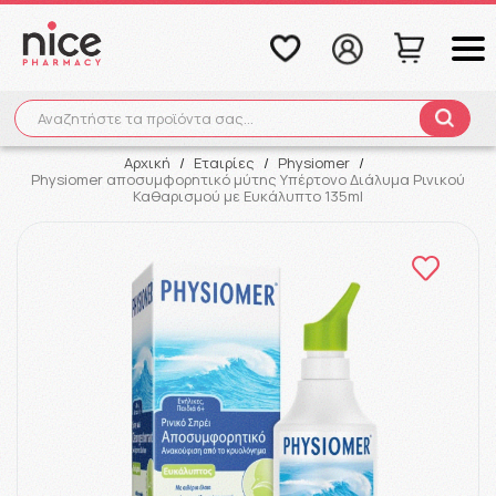
Αναζητήστε τα προϊόντα σας...
Αναζήτηση
Αρχική
/
Εταιρίες
/
Physiomer
/
Physiomer αποσυμφορητικό μύτης Υπέρτονο Διάλυμα Ρινικού
Καθαρισμού με Ευκάλυπτο 135ml