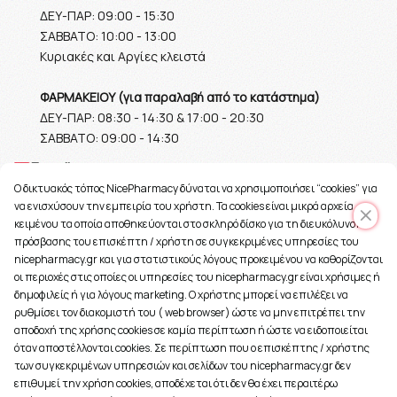
ΔΕΥ-ΠΑΡ: 09:00 - 15:30
ΣΑΒΒΑΤΟ: 10:00 - 13:00
Κυριακές και Αργίες κλειστά
ΦΑΡΜΑΚΕΙΟΥ (για παραλαβή από το κατάστημα)
ΔΕΥ-ΠΑΡ: 08:30 - 14:30 & 17:00 - 20:30
ΣΑΒΒΑΤΟ: 09:00 - 14:30
Ε-mail
O δικτυακός τόπος NicePharmacy δύναται να χρησιμοποιήσει “cookies” για
info@nicepharmacy.gr
να ενισχύσουν την εμπειρία του χρήστη. Τα cookies είναι μικρά αρχεία
κειμένου τα οποία αποθηκεύονται στο σκληρό δίσκο για τη διευκόλυνση
πρόσβασης του επισκέπτη / χρήστη σε συγκεκριμένες υπηρεσίες του
nicepharmacy.gr και για στατιστικούς λόγους προκειμένου να καθορίζονται
οι περιοχές στις οποίες οι υπηρεσίες του nicepharmacy.gr είναι χρήσιμες ή
δημοφιλείς ή για λόγους marketing. Ο χρήστης μπορεί να επιλέξει να
ρυθμίσει τον διακομιστή του ( web browser) ώστε να μην επιτρέπει την
αποδοχή της χρήσης cookies σε καμία περίπτωση ή ώστε να ειδοποιείται
όταν αποστέλλονται cookies. Σε περίπτωση που ο επισκέπτης / χρήστης
των συγκεκριμένων υπηρεσιών και σελίδων του nicepharmacy.gr δεν
επιθυμεί την χρήση cookies, αποδέχεται ότι δεν θα έχει περαιτέρω