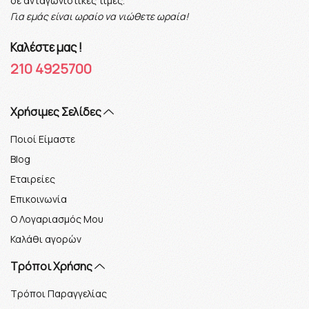
σε ανταγωνιστικές τιμές.
Για εμάς είναι ωραίο να νιώθετε ωραία!
Καλέστε μας !
210 4925700
Xρήσιμες Σελίδες
Ποιοί Είμαστε
Blog
Εταιρείες
Επικοινωνία
Ο Λογαριασμός Μου
Καλάθι αγορών
Τρόποι Χρήσης
Τρόποι Παραγγελίας