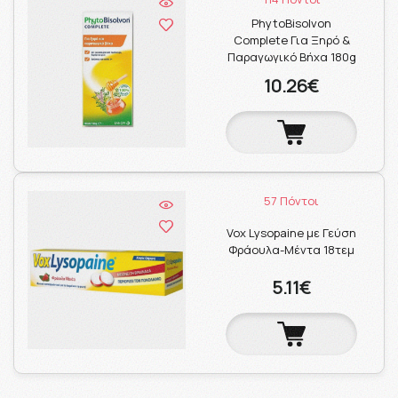
PhytoBisolvon
Complete Για Ξηρό &
Παραγωγικό Βήχα 180g
10.26€
57 Πόντοι
Vox Lysopaine με Γεύση
Φράουλα-Μέντα 18τεμ
5.11€