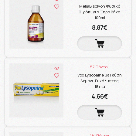
MeliaBisolvon Φυσικό
Σιρόπι για Ξηρό Βήχα
100ml
8.87€
57 Πόντοι
Vox Lysopaine με Γεύση
Λεμόνι-Ευκάλυπτος
18τεμ
4.66€
114 Πόντοι