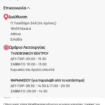
Επικοινωνία
Διεύθυνση
Π.Τσαλδάρη 349 (πλ. Κρήνης)
18453 Νικαια
Αθήνα
Ελλάδα
Ωράριο Λειτουργίας
ΤΗΛΕΦΩΝΙΚΟΥ ΚΕΝΤΡΟΥ
ΔΕΥ-ΠΑΡ: 09:00 - 15:30
ΣΑΒΒΑΤΟ: 10:00 - 13:00
Κυριακές και Αργίες κλειστά
ΦΑΡΜΑΚΕΙΟΥ (για παραλαβή από το κατάστημα)
ΔΕΥ-ΠΑΡ: 08:30 - 14:30 & 17:00 - 20:30
ΣΑΒΒΑΤΟ: 09:00 - 14:30
Ε-mail
O δικτυακός τόπος NicePharmacy δύναται να χρησιμοποιήσει “cookies” για