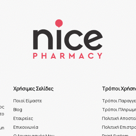
Xρήσιμες Σελίδες
Τρόποι Χρήση
Ποιοί Είμαστε
Τρόποι Παραγγε
ος
Blog
Τρόποι Πληρωμ
το
Εταιρείες
Πολιτική Αποστ
Επικοινωνία
Πολιτική Επιστ
μη
Ο Λογαριασμός Μου
Point System