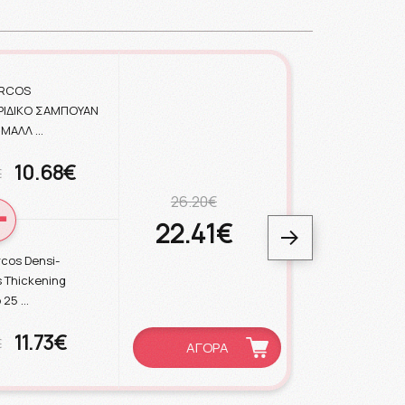
ERCOS
ΥΡΙΔΙΚΟ ΣΑΜΠΟΥΑΝ
 ΜΑΛΛ …
10.68€
€
26.20€
22.41€
rcos Densi-
s Thickening
 25 …
11.73€
€
ΑΓΟΡΑ