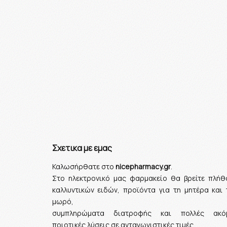
Σχετικα με εμας
Καλωσήρθατε στο
nicepharmacy.gr
.
Στο ηλεκτρονικό μας φαρμακείο θα βρείτε πλήθ
καλλυντικών ειδών, προϊόντα για τη μητέρα και 
μωρό,
συμπληρώματα διατροφής και πολλές ακό
ποιοτικές λύσεις σε ανταγωνιστικές τιμές.