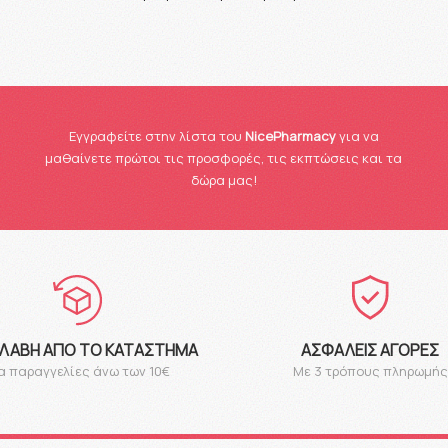
Eγγραφείτε στην λίστα του
NicePharmacy
για να
μαθαίνετε πρώτοι τις προσφορές, τις εκπτώσεις και τα
δώρα μας!
ΛΑΒΉ ΑΠΌ ΤΟ ΚΑΤΆΣΤΗΜΑ
ΑΣΦΑΛΕΊΣ ΑΓΟΡΈΣ
α παραγγελίες άνω των 10€
Με 3 τρόπους πληρωμής