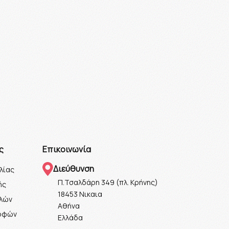
ς
Επικοινωνία
Διεύθυνση
λίας
Π.Τσαλδάρη 349 (πλ. Κρήνης)
ής
18453 Νικαια
ολών
Αθήνα
ροφών
Ελλάδα