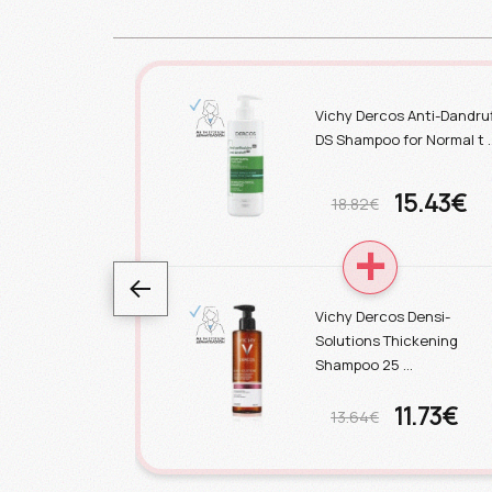
Vichy Dercos Anti-Dandru
DS Shampoo for Normal t 
15.43€
18.82€
Vichy Dercos Densi-
Solutions Thickening
Shampoo 25 …
11.73€
13.64€