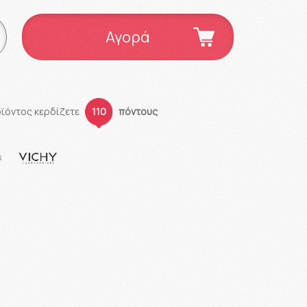
Αγορά
οϊόντος κερδίζετε
110
πόντους
s