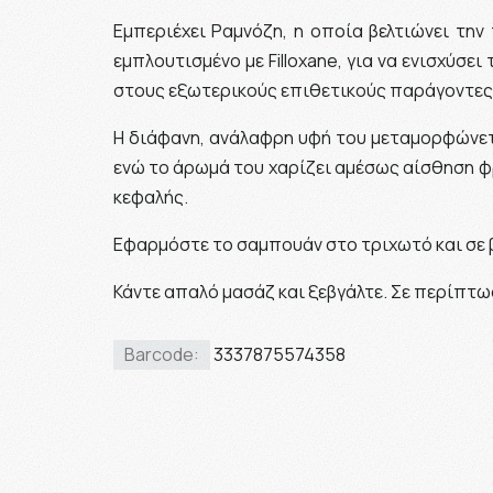
Εμπεριέχει Ραμνόζη, η οποία βελτιώνει την 
εμπλουτισμένο με Filloxane, για να ενισχύσε
στους εξωτερικούς επιθετικούς παράγοντες, 
Η διάφανη, ανάλαφρη υφή του μεταμορφώνετ
ενώ το άρωμά του χαρίζει αμέσως αίσθηση φ
κεφαλής.
Εφαρμόστε το σαμπουάν στο τριχωτό και σε 
Κάντε απαλό μασάζ και ξεβγάλτε. Σε περίπτω
Barcode:
3337875574358