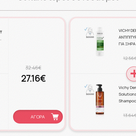
VICHY D
ff
ΑΝΤΙΠΙΤ
…
ΓΙΑ ΞΗΡΑ
12.56
32.46€
27.16€
Vichy De
Solution
Shampoo
13.64
ΑΓΟΡΑ