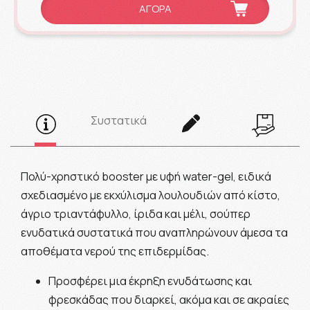
ΑΓΟΡΑ
Συστατικά
Πολύ-χρηστικό booster με υφή water-gel, ειδικά
σχεδιασμένο με εκχύλισμα λουλουδιών από κίστο,
άγριο τριαντάφυλλο, ίριδα και μέλι, σούπερ
ενυδατικά συστατικά που αναπληρώνουν άμεσα τα
αποθέματα νερού της επιδερμίδας.
Προσφέρει μια έκρηξη ενυδάτωσης και
φρεσκάδας που διαρκεί, ακόμα και σε ακραίες