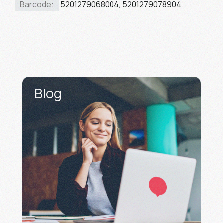
Barcode:
5201279068004, 5201279078904
Blog