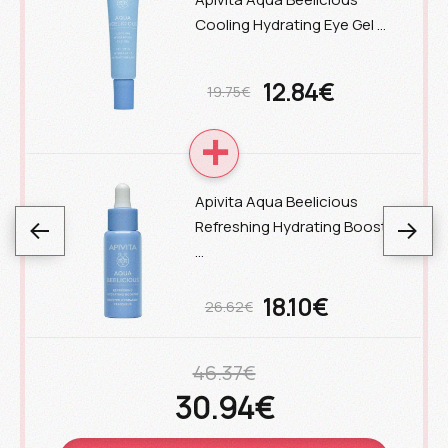
Cooling Hydrating Eye Gel …
12.84€
19.75€
Apivita Aqua Beelicious
Refreshing Hydrating Boost
…
18.10€
26.62€
46.37€
30.94€