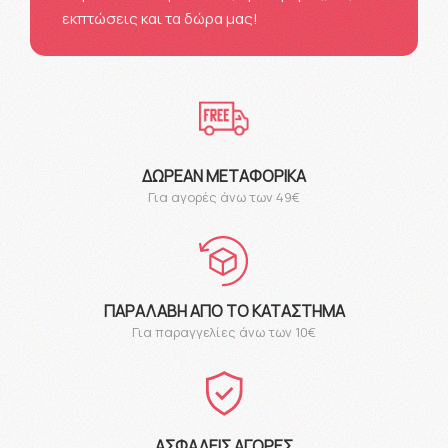
εκπτώσεις και τα δώρα μας!
ΔΩΡΕΆΝ ΜΕΤΑΦΟΡΙΚΆ
Για αγορές άνω των 49€
ΠΑΡΑΛΑΒΉ ΑΠΌ ΤΟ ΚΑΤΆΣΤΗΜΑ
Για παραγγελίες άνω των 10€
ΑΣΦΑΛΕΊΣ ΑΓΟΡΈΣ