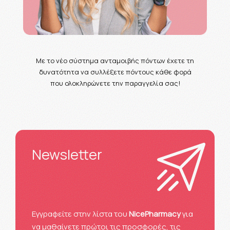
Με το νέο σύστημα ανταμοιβής πόντων έχετε τη
δυνατότητα να συλλέξετε πόντους κάθε φορά
που ολοκληρώνετε την παραγγελία σας!
Newsletter
Eγγραφείτε στην λίστα του
NicePharmacy
για
να μαθαίνετε πρώτοι τις προσφορές, τις