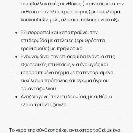
περιβαλλοντικές συνθήκες ( πριν και μετά την
έκθεση στον ήλιο, κρύο, αέρας) με εκχύλισμα
λουλουδιών, μέλι, αλόη και υαλουρονικό οξύ
Εξισορροπεί και καταπραΰνει την
επιδερμίδα με ατέλειες (ερυθρότητα,
ερεθισμούς) με πρεβιοτικά
Ενδυναμώνει την επιδερμίδα ενάντια στις
εξωτερικές επιθέσεις για ένα υγιές και
ισορροπημένο δέρμα με πατενταρισμένο
εκχύλισμα πρόπολης και έγχυμα άγριου
τριαντάφυλλου
Αναζωογονεί την επιδερμίδα, με αιθέριο
έλαιο τριαντάφυλλο
Το νερό της σύνθεσης έχει αντικατασταθεί με ένα