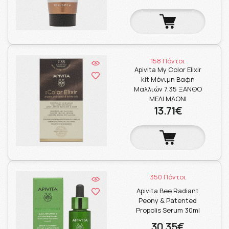
158 Πόντοι
Apivita My Color Elixir
kit Μόνιμη Βαφή
Μαλλιών 7.35 ΞΑΝΘΟ
ΜΕΛΙ ΜΑΟΝΙ
13.71€
350 Πόντοι
Apivita Bee Radiant
Peony & Patented
Propolis Serum 30ml
30.35€