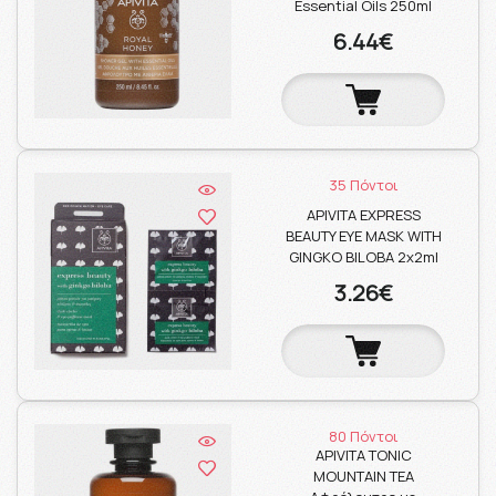
Essential Oils 250ml
6.44€
35 Πόντοι
APIVITA EXPRESS
BEAUTY EYE MASK WITH
GINGKO BILOBA 2x2ml
3.26€
80 Πόντοι
APIVITA TONIC
MOUNTAIN TEA