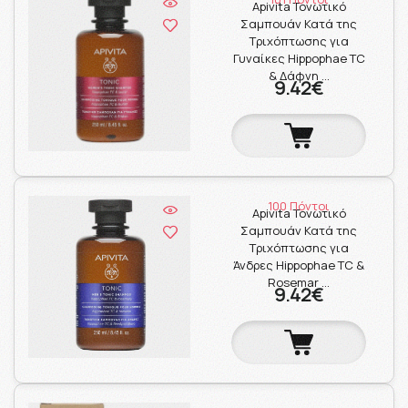
Apivita Τονωτικό
Σαμπουάν Κατά της
Τριχόπτωσης για
Γυναίκες Hippophae TC
& Δάφνη …
9.42€
100 Πόντοι
Apivita Τονωτικό
Σαμπουάν Κατά της
Τριχόπτωσης για
Άνδρες Hippophae TC &
Rosemar …
9.42€