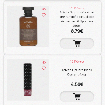
101 Πόντοι
Apivita Σαμπουάν Κατά
της Λιπαρής Πιτυρίδας
Λευκή Ιτιά & Πρόπολη
250ml
8.79€
49 Πόντοι
Apivita LipCare Black
Currant 4.4gr
4.58€