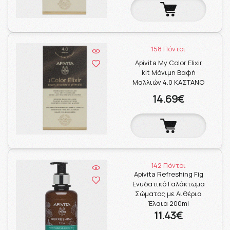
158 Πόντοι
Apivita My Color Elixir
kit Μόνιμη Βαφή
Μαλλιών 4.0 ΚΑΣΤΑΝΟ
14.69€
142 Πόντοι
Apivita Refreshing Fig
Ενυδατικό Γαλάκτωμα
Σώματος με Αιθέρια
Έλαια 200ml
11.43€