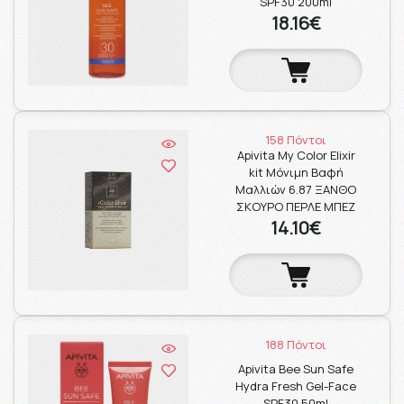
SPF30 200ml
18.16€
158 Πόντοι
Apivita My Color Elixir
kit Μόνιμη Βαφή
Μαλλιών 6.87 ΞΑΝΘΟ
ΣΚΟΥΡΟ ΠΕΡΛΕ ΜΠΕΖ
14.10€
188 Πόντοι
Apivita Bee Sun Safe
Hydra Fresh Gel-Face
SPF30 50ml