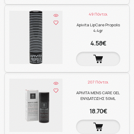
49 Πόντοι
Apivita LipCare Propolis
4.4gr
4.58€
207 Πόντοι
APIVITA MENS CARE GEL
ΕΝΥΔΑΤΩΣΗΣ 50ML
18.70€