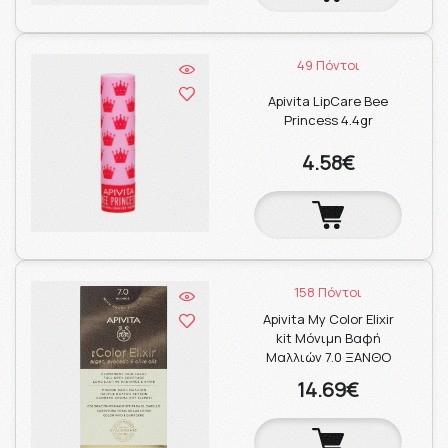
49 Πόντοι
Apivita LipCare Bee
Princess 4.4gr
4.58€
158 Πόντοι
Apivita My Color Elixir
kit Μόνιμη Βαφή
Μαλλιών 7.0 ΞΑΝΘΟ
14.69€