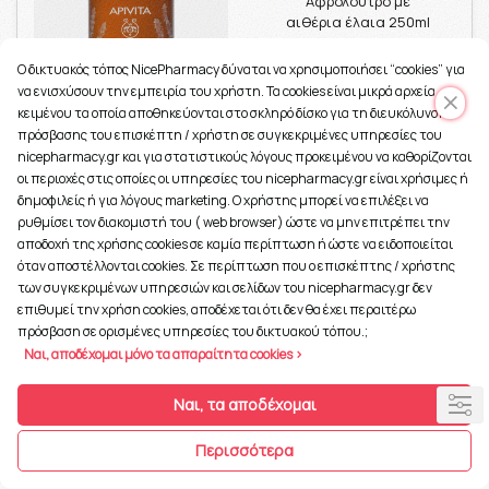
Αφρόλουτρο με
αιθέρια έλαια 250ml
6.58€
O δικτυακός τόπος NicePharmacy δύναται να χρησιμοποιήσει “cookies” για
να ενισχύσουν την εμπειρία του χρήστη. Τα cookies είναι μικρά αρχεία
κειμένου τα οποία αποθηκεύονται στο σκληρό δίσκο για τη διευκόλυνση
πρόσβασης του επισκέπτη / χρήστη σε συγκεκριμένες υπηρεσίες του
nicepharmacy.gr και για στατιστικούς λόγους προκειμένου να καθορίζονται
οι περιοχές στις οποίες οι υπηρεσίες του nicepharmacy.gr είναι χρήσιμες ή
148 Πόντοι
δημοφιλείς ή για λόγους marketing. Ο χρήστης μπορεί να επιλέξει να
Apivita After Sun Cool &
ρυθμίσει τον διακομιστή του ( web browser) ώστε να μην επιτρέπει την
Sooth Face & Body Gel-
αποδοχή της χρήσης cookies σε καμία περίπτωση ή ώστε να ειδοποιείται
Cream 200ml
όταν αποστέλλονται cookies. Σε περίπτωση που ο επισκέπτης / χρήστης
των συγκεκριμένων υπηρεσιών και σελίδων του nicepharmacy.gr δεν
12.46€
επιθυμεί την χρήση cookies, αποδέχεται ότι δεν θα έχει περαιτέρω
πρόσβαση σε ορισμένες υπηρεσίες του δικτυακού τόπου.;
Ναι, αποδέχομαι μόνο τα απαραίτητα cookies >
Ναι, τα αποδέχομαι
215 Πόντοι
Περισσότερα
Apivita Bee Sun Safe
Hydra Fresh Face &