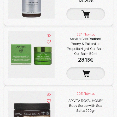
13.20€
324 Πόντοι
Apivita Bee Radiant
Peony & Patented
Propolis Night Gel-Balm
Gel-Balm 50ml
28.13€
203 Πόντοι
APIVITA ROYAL HONEY
Body Scrub with Sea
Salts 200gr