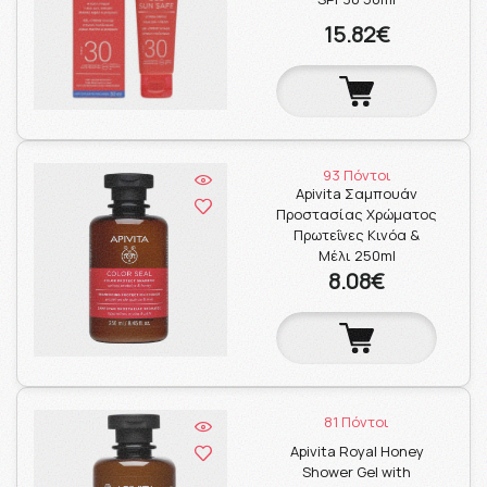
15.82€
93 Πόντοι
Apivita Σαμπουάν
Προστασίας Χρώματος
Πρωτεΐνες Κινόα &
Μέλι 250ml
8.08€
81 Πόντοι
Apivita Royal Honey
Shower Gel with