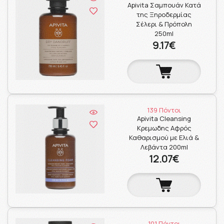
Apivita Σαμπουάν Κατά
της Ξηροδερμίας
Σέλερι & Πρόπολη
250ml
9.17€
139 Πόντοι
Apivita Cleansing
Κρεμωδης Αφρός
Καθαρισμού με Ελιά &
Λεβάντα 200ml
12.07€
101 Πόντοι