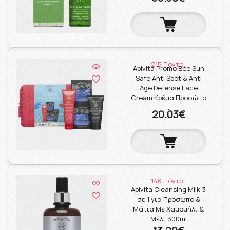
215 Πόντοι
Apivita Promo Bee Sun
Safe Anti Spot & Anti
Age Defense Face
Cream Κρέμα Προσώπο
…
20.03€
146 Πόντοι
Apivita Cleansing Milk 3
σε 1 για Πρόσωπο &
Μάτια Με Χαμομήλι &
Μέλι 300ml