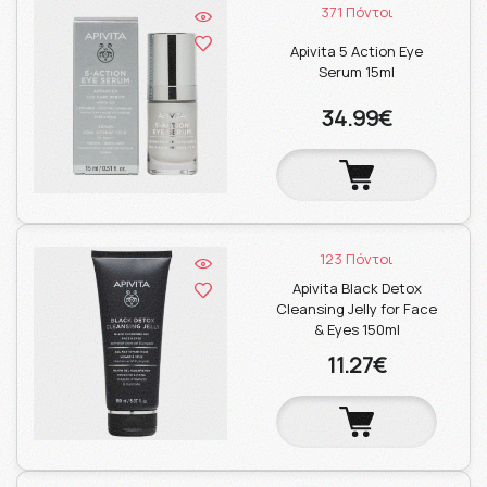
371 Πόντοι
Apivita 5 Action Eye
Serum 15ml
34.99€
123 Πόντοι
Apivita Black Detox
Cleansing Jelly for Face
& Eyes 150ml
11.27€