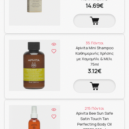
14.69€
35 Πόντοι
Apivita Μini Shampoo
Καθημερινής Χρήσης
με Χαμομήλι & Μέλι
75ml
3.12€
215 Πόντοι
Apivita Bee Sun Safe
Satin Touch Tan
Perfecting Body Oil