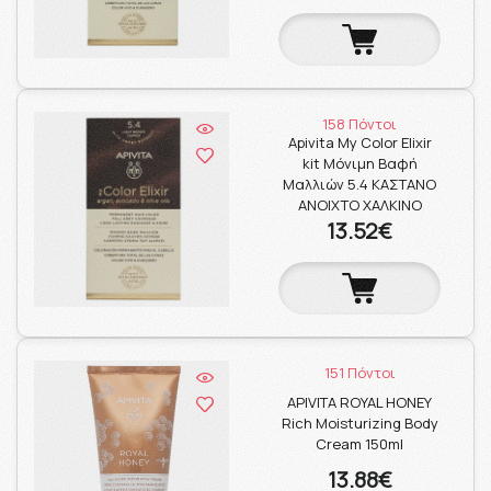
158 Πόντοι
Apivita My Color Elixir
kit Μόνιμη Βαφή
Μαλλιών 5.4 ΚΑΣΤΑΝΟ
ΑΝΟΙΧΤΟ ΧΑΛΚΙΝΟ
13.52€
151 Πόντοι
APIVITA ROYAL HONEY
Rich Moisturizing Body
Cream 150ml
13.88€