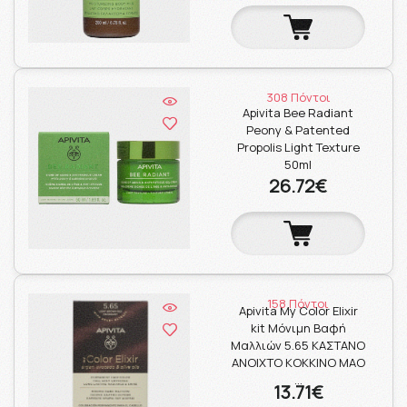
308 Πόντοι
Apivita Bee Radiant
Peony & Patented
Propolis Light Texture
50ml
26.72€
158 Πόντοι
Apivita My Color Elixir
kit Μόνιμη Βαφή
Μαλλιών 5.65 ΚΑΣΤΑΝΟ
ΑΝΟΙΧΤΟ ΚΟΚΚΙΝΟ ΜΑΟ
…
13.71€