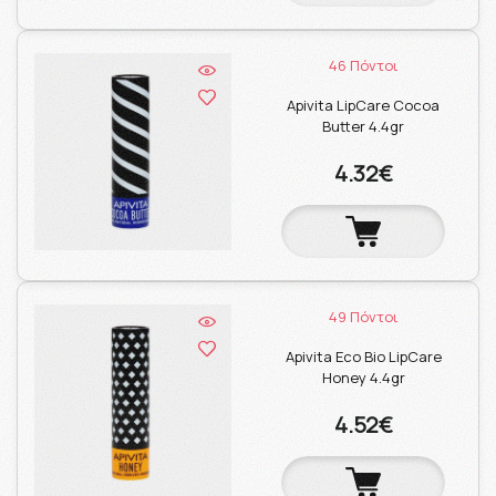
46 Πόντοι
Apivita LipCare Cocoa
Butter 4.4gr
4.32€
49 Πόντοι
Apivita Eco Bio LipCare
Honey 4.4gr
4.52€