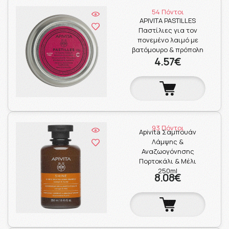
54 Πόντοι
APIVITA PASTILLES
Παστίλιες για τον
πονεμένο λαιμό με
βατόμουρο & πρόπολη
4.57€
93 Πόντοι
Apivita Σαμπουάν
Λάμψης &
Αναζωογόνησης
Πορτοκάλι & Μέλι
250ml
8.08€