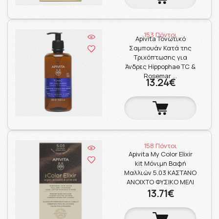
153 Πόντοι
Apivita Τονωτικό
Σαμπουάν Κατά της
Τριχόπτωσης για
Άνδρες Hippophae TC &
Rosemar …
13.24€
158 Πόντοι
Apivita My Color Elixir
kit Μόνιμη Βαφή
Μαλλιών 5.03 ΚΑΣΤΑΝΟ
ΑΝΟΙΧΤΟ ΦΥΣΙΚΟ ΜΕΛΙ
13.71€