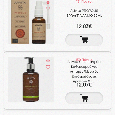
131 Πόντοι
Apivita PROPOLIS
SPRAY ΓΙΑ ΛΑΙΜΟ 30ML
12.83€
139 Πόντοι
Apivita Cleansing Gel
Καθαρισμού για
Λιπαρές/Μεικτές
Επιδερμίδες με
πρόπολη & li …
12.07€