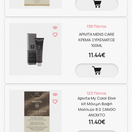
138 Πόντοι
APIVITA MENS CARE
ΚΡΕΜΑ ΞΥΡΙΣΜΑΤΟΣ
100ML
11.44€
123 Πόντοι
Apivita My Color Elixir
kit Μόνιμη Βαφή
Μαλλιών 8.0 ΞΑΝΘΟ
ΑΝΟΙΧΤΟ
11.40€