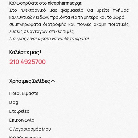
Καλωσήρθατε στο
nicepharmacy.gr
.
Στο ηλεκτρονικό μας φαρμακείο θα βρείτε πλήθος
καλλυντικών ειδών, προϊόντα για τη μητέρα και το μωρό,
συμπληρώματα διατροφής και πολλές ακόμη ποιοτικές
λύσεις σε ανταγωνιστικές τιμές.
Για εμάς είναι ωραίο να νιώθετε ωραία!
Καλέστε μας !
210 4925700
Xρήσιμες Σελίδες
Ποιοί Είμαστε
Blog
Εταιρείες
Επικοινωνία
Ο Λογαριασμός Μου
Καλάθι αγορών