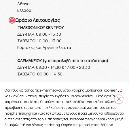
Αθήνα
Ελλάδα
Ωράριο Λειτουργίας
ΤΗΛΕΦΩΝΙΚΟΥ ΚΕΝΤΡΟΥ
ΔΕΥ-ΠΑΡ: 09:00 - 15:30
ΣΑΒΒΑΤΟ: 10:00 - 13:00
Κυριακές και Αργίες κλειστά
ΦΑΡΜΑΚΕΙΟΥ (για παραλαβή από το κατάστημα)
ΔΕΥ-ΠΑΡ: 08:30 - 14:30 & 17:00 - 20:30
ΣΑΒΒΑΤΟ: 09:00 - 14:30
Ε-mail
O δικτυακός τόπος NicePharmacy δύναται να χρησιμοποιήσει “cookies” για
info@nicepharmacy.gr
να ενισχύσουν την εμπειρία του χρήστη. Τα cookies είναι μικρά αρχεία
κειμένου τα οποία αποθηκεύονται στο σκληρό δίσκο για τη διευκόλυνση
πρόσβασης του επισκέπτη / χρήστη σε συγκεκριμένες υπηρεσίες του
nicepharmacy.gr και για στατιστικούς λόγους προκειμένου να καθορίζονται
οι περιοχές στις οποίες οι υπηρεσίες του nicepharmacy.gr είναι χρήσιμες ή
δημοφιλείς ή για λόγους marketing. Ο χρήστης μπορεί να επιλέξει να