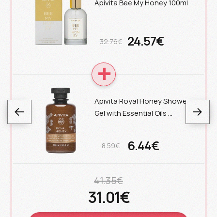
Apivita Bee My Honey 100ml
24.57€
32.76€
Apivita Royal Honey Shower
Gel with Essential Oils …
6.44€
8.59€
41.35€
31.01€