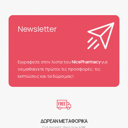
Newsletter
Eγγραφείτε στην λίστα του
NicePharmacy
για
να μαθαίνετε πρώτοι τις προσφορές, τις
εκπτώσεις και τα δώρα μας!
ΔΩΡΕΆΝ ΜΕΤΑΦΟΡΙΚΆ
Για αγορές άνω των 49€