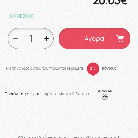
20.03€
ΔΙΑΘΕΣΙΜΟ
Αγορά
Με την αγορά αυτού του προϊόντος κερδίζετε
215
πόντους
Προϊόν της σειράς
Apivita Masks & Scrubs