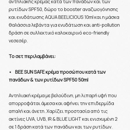
αντηλιακής κρέμας κατά των πανάδων και των
ρυτίδων SPF50, δώρο το booster αναζωογόνησης
και ενυδάτωσης AQUA BEELICIOUS 10ml και η μάσκα
θαλάσσια λεβάντα για ενυδάτωση και anti-pollution
δράση σε συλλεκτικό καλοκαιρινό eco-friendly
νεσεσέρ.
Το σετ περιλαμβάνει:
• ΒΕΕ SUN SAFE κρέμα προσώπου κατά των
πανάδων & των ρυτίδων SPF50 50ml
Αντηλιακή κρέμα με βελούδινη, μη λιπαρή υφή που
απορροφάται άμεσα και αφήνει την επιδερμίδα
απαλή και άνετη. Χαρίζει προστασία από τις
ακτίνες UVA, UVB, IR & BLUE LIGHT και ενισχυμένη 2
σε 1 δράση κατά των πανάδων και των ρυτίδων.