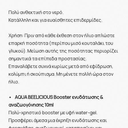
Πολύ ανθεκτική στο νερό.
Κατάλληλη και για ευαίσθητες επιδερμίδες.
Χρήση: Πριν από κάθε έκθεση στον ήλιο απλώστε
επαρκή ποσότητα (περίπου μισό κουταλάκι του
γλυκού). Μείωση αυτής της ποσότητας περιορίζει
σημαντικά τα επίπεδα προστασίας.
Επαναλάβετε συχνά κυρίως μετά από εφίδρωση,
κολύμπι ή σκούπισμα. Μη μένετε πολλή ώρα στον
ήλιο.
• ΑQUA BEELICIOUS Booster ενυδάτωσης &
αναζωογόνησης 10ml
Πολύ-χρηστικό booster με υφή water-gel.
Προσφέρει άμεσα μια έκρηξη ενυδάτωσης και