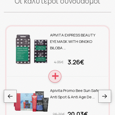
Οι καλύτεροι συνδυασμοί
APIVITA EXPRESS BEAUTY
EYE MASK WITH GINGKO
BILOBA …
3.26€
4.35€
Apivita Promo Bee Sun Safe
Anti Spot & Anti Age De …
20.03€
26.70€