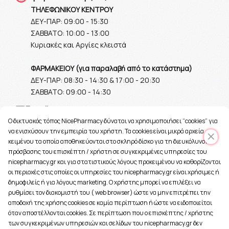
ΤΗΛΕΦΩΝΙΚΟΥ ΚΕΝΤΡΟΥ
ΔΕΥ-ΠΑΡ: 09:00 - 15:30
ΣΑΒΒΑΤΟ: 10:00 - 13:00
Κυριακές και Αργίες κλειστά
ΦΑΡΜΑΚΕΙΟΥ (για παραλαβή από το κατάστημα)
ΔΕΥ-ΠΑΡ: 08:30 - 14:30 & 17:00 - 20:30
ΣΑΒΒΑΤΟ: 09:00 - 14:30
Ε-mail
O δικτυακός τόπος NicePharmacy δύναται να χρησιμοποιήσει “cookies” για
info@nicepharmacy.gr
να ενισχύσουν την εμπειρία του χρήστη. Τα cookies είναι μικρά αρχεία
κειμένου τα οποία αποθηκεύονται στο σκληρό δίσκο για τη διευκόλυνση
πρόσβασης του επισκέπτη / χρήστη σε συγκεκριμένες υπηρεσίες του
nicepharmacy.gr και για στατιστικούς λόγους προκειμένου να καθορίζονται
οι περιοχές στις οποίες οι υπηρεσίες του nicepharmacy.gr είναι χρήσιμες ή
δημοφιλείς ή για λόγους marketing. Ο χρήστης μπορεί να επιλέξει να
ρυθμίσει τον διακομιστή του ( web browser) ώστε να μην επιτρέπει την
αποδοχή της χρήσης cookies σε καμία περίπτωση ή ώστε να ειδοποιείται
όταν αποστέλλονται cookies. Σε περίπτωση που ο επισκέπτης / χρήστης
των συγκεκριμένων υπηρεσιών και σελίδων του nicepharmacy.gr δεν