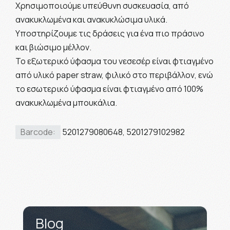
Χρησιμοποιούμε υπεύθυνη συσκευασία, από
ανακυκλωμένα και ανακυκλώσιμα υλικά.
Υποστηρίζουμε τις δράσεις για ένα πιο πράσινο
και βιώσιμο μέλλον.
Το εξωτερικό ύφασμα του νεσεσέρ είναι φτιαγμένο
από υλικό paper straw, φιλικό στο περιβάλλον, ενώ
το εσωτερικό ύφασμα είναι φτιαγμένο από 100%
ανακυκλωμένα μπουκάλια.
Barcode:
5201279080648, 5201279102982
Blog