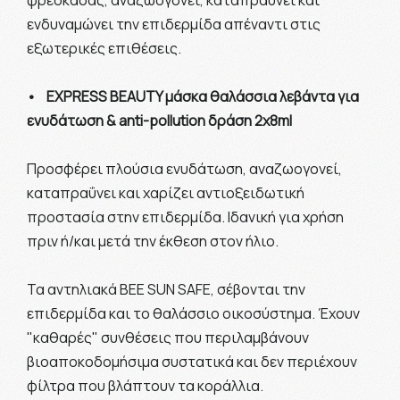
φρεσκάδας, αναζωογονεί, καταπραΰνει και
ενδυναμώνει την επιδερμίδα απέναντι στις
εξωτερικές επιθέσεις.
• EXPRESS BEAUTY μάσκα θαλάσσια λεβάντα για
ενυδάτωση & anti-pollution δράση 2x8ml
Προσφέρει πλούσια ενυδάτωση, αναζωογονεί,
καταπραΰνει και χαρίζει αντιοξειδωτική
προστασία στην επιδερμίδα. Ιδανική για χρήση
πριν ή/και μετά την έκθεση στον ήλιο.
Τα αντηλιακά BEE SUN SAFE, σέβονται την
επιδερμίδα και το θαλάσσιο οικοσύστημα. Έχουν
"καθαρές" συνθέσεις που περιλαμβάνουν
βιοαποκοδομήσιμα συστατικά και δεν περιέχουν
φίλτρα που βλάπτουν τα κοράλλια.