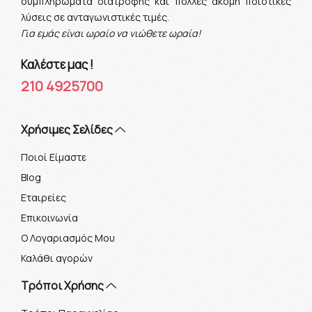
συμπληρώματα διατροφής και πολλές ακόμη ποιοτικές
λύσεις σε ανταγωνιστικές τιμές.
Για εμάς είναι ωραίο να νιώθετε ωραία!
Καλέστε μας !
210 4925700
Xρήσιμες Σελίδες
Ποιοί Είμαστε
Blog
Εταιρείες
Επικοινωνία
Ο Λογαριασμός Μου
Καλάθι αγορών
Τρόποι Χρήσης