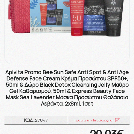
Apivita Promo Bee Sun Safe Anti Spot & Anti Age
Defense Face Cream Κρέμα Προσώπου SPF50+,
50ml & Δώρο Black Detox Cleansing Jelly Μαύρο
Gel Kαθαρισμού, 50ml & Express Beauty Face
Mask Sea Lavender Μάσκα Προσώπου Θαλάσσια
Λεβάντα, 2x8ml, 1σετ
ΚΩΔ.:
27047
Γράψτε την 1η αξιολόγηση